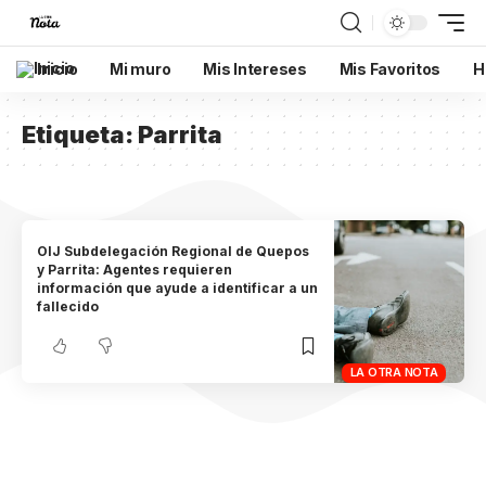
Inicio
Mi muro
Mis Intereses
Mis Favoritos
H
Etiqueta:
Parrita
OIJ Subdelegación Regional de Quepos
y Parrita: Agentes requieren
información que ayude a identificar a un
fallecido
LA OTRA NOTA