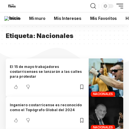
Inicio
Mi muro
Mis Intereses
Mis Favoritos
H
Etiqueta:
Nacionales
El 15 de mayo trabajadores
costarricenses se lanzarán a las calles
para protestar
NACIONALES
Ingeniero costarricense es reconocido
como el Topógrafo Global del 2024
NACIONALES