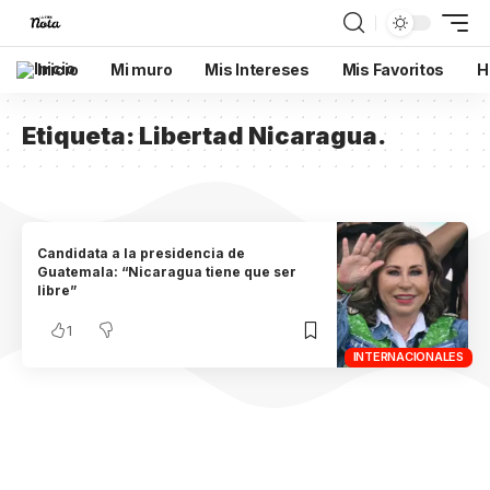
Inicio
Mi muro
Mis Intereses
Mis Favoritos
H
Etiqueta:
Libertad Nicaragua.
Candidata a la presidencia de
Guatemala: “Nicaragua tiene que ser
libre”
1
INTERNACIONALES