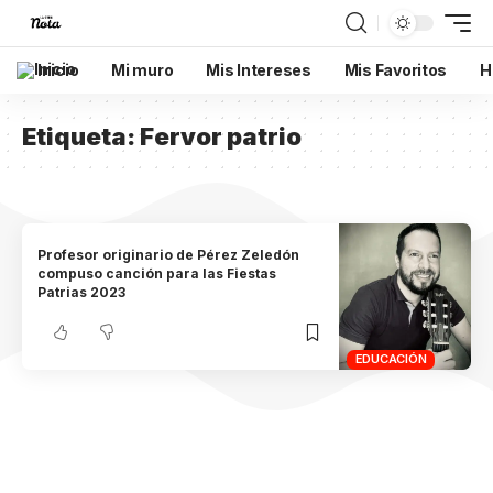
Inicio
Mi muro
Mis Intereses
Mis Favoritos
H
Etiqueta:
Fervor patrio
Profesor originario de Pérez Zeledón
compuso canción para las Fiestas
Patrias 2023
EDUCACIÓN