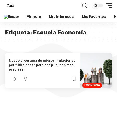
Inicio
Mi muro
Mis Intereses
Mis Favoritos
H
Etiqueta:
Escuela Economía
Nuevo programa de microsimulaciones
permitirá hacer políticas públicas más
precisas
ECONOMÍA