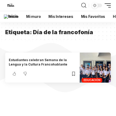
Inicio
Mi muro
Mis Intereses
Mis Favoritos
H
Etiqueta:
Día de la francofonía
Estudiantes celebran Semana de la
Lengua y la Cultura Francohablante
EDUCACIÓN