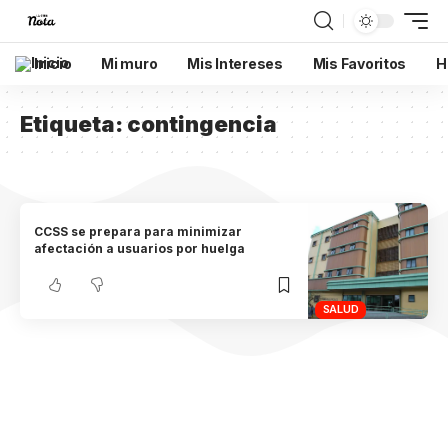
Inicio
Mi muro
Mis Intereses
Mis Favoritos
H
Etiqueta:
contingencia
CCSS se prepara para minimizar
afectación a usuarios por huelga
SALUD