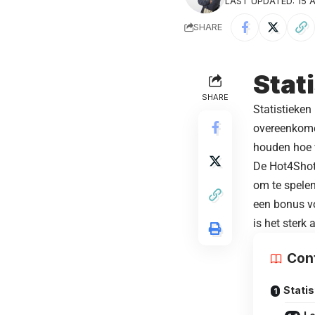
LAST UPDATED: 15 A
SHARE
Stat
SHARE
Statistieken
overeenkomen
houden hoe 
De Hot4Shot 
om te spele
een bonus vo
is het sterk
Con
Statis