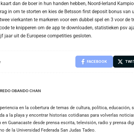
 kaart dan de boer in hun handen hebben, Noord-Ierland Kampio
rag in om te storten en kies de Betsson first deposit bonus van u
twee vierkanten te markeren voor een dubbel spel en 3 voor de tri
code te knipperen om de app te downloaden, statistieken psv a
ijf jaar uit de Europese competities gesloten.
e
FACEBOOK
TWI
LFREDO OBANDO CHAN
periencia en la cobertura de temas de cultura, política, educación,
ida a la playa y encontrar historias cotidianas para volverlas notici
n Guanacaste desde prensa escrita, televisión, radio y prensa dig
smo de la Universidad Federada San Judas Tadeo.