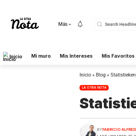
Más
Mi muro
Mis Intereses
Mis Favoritos
Inicio
Inicio
»
Blog
»
Statistieke
LA OTRA NOTA
Statisti
BY
FABRICIO ALFR