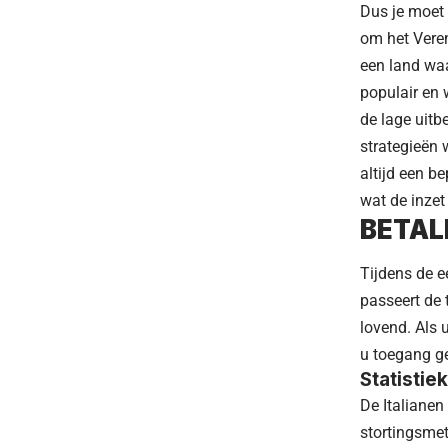
Dus je moet 
om het Veren
een land wa
populair en
de lage uitb
strategieën 
altijd een b
wat de inzet
BETAL
Tijdens de ee
passeert de 
lovend. Als
u toegang ge
Statistie
De Italianen
stortingsme