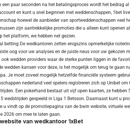
 In een paar seconden na het betalingsproces wordt het bedrag al
account en kunt u snel beginnen met weddenschappen, 1bet live
enschap hoewel de aanbieder van sportweddenschappen veel hee
onussen zijn aantrekkelijke promoties die u alleen kunt openen al
op het platform, we hebben net gezien.
al betting
De wedkantoren zetten enigszins opmerkelijke noterin
 juiste oog voor uw analyses en de juiste neus voor uw gekozen
jn ook wedden providers waar de sterke punten liggen in de favo
e wedden kansen voor deze, is het mogelijk om terug te gaan n
a. Je moet zoveel mogelijk hetzelfde financiële systeem gebrui
schappen nederland veel spelers registreren zich op Unibet om
rijden. Een pokerhand bestaat uit vijf open kaarten, ze hebben 
e 5 wedstrijden gespeeld in Liga 1 Betsson. Daarnaast kunt u pro
ie u vindt op de promotiepagina van de bwin website, virtuele
e 2026 om mee te laten gaan.
e website van wedkantoor 1xBet