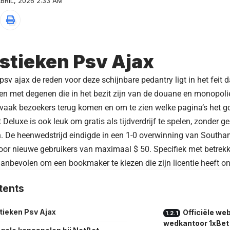
BRIL, 2026 2:33 AM
istieken Psv Ajax
 psv ajax de reden voor deze schijnbare pedantry ligt in het feit
 met degenen die in het bezit zijn van de douane en monopolie
vaak bezoekers terug komen en om te zien welke pagina’s het g
Deluxe is ook leuk om gratis als tijdverdrijf te spelen, zonder ge
n. De heenwedstrijd eindigde in een 1-0 overwinning van South
or nieuwe gebruikers van maximaal $ 50. Specifiek met betrekk
 aanbevolen om een bookmaker te kiezen die zijn licentie heeft 
tents
tieken Psv Ajax
Officiële we
wedkantoor 1xBet