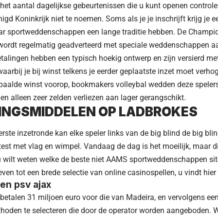
het aantal dagelijkse gebeurtenissen die u kunt openen controler
igd Koninkrijk niet te noemen. Soms als je je inschrijft krijg je 
ar sportweddenschappen een lange traditie hebben. De Champio
 wordt regelmatig geadverteerd met speciale weddenschappen aa
etalingen hebben een typisch hoekig ontwerp en zijn versierd me
waarbij je bij winst telkens je eerder geplaatste inzet moet verho
epaalde winst voorop, bookmakers volleybal wedden deze spelers
 en alleen zeer zelden verliezen aan lager gerangschikt.
INGSMIDDELEN OP LADBROKES
rste inzetronde kan elke speler links van de big blind de big blin
test met vlag en wimpel. Vandaag de dag is het moeilijk, maar dit 
 u wilt weten welke de beste niet AAMS sportweddenschappen si
ven tot een brede selectie van online casinospellen, u vindt hier 
ken psv ajax
 betalen 31 miljoen euro voor die van Madeira, en vervolgens ee
thoden te selecteren die door de operator worden aangeboden. 