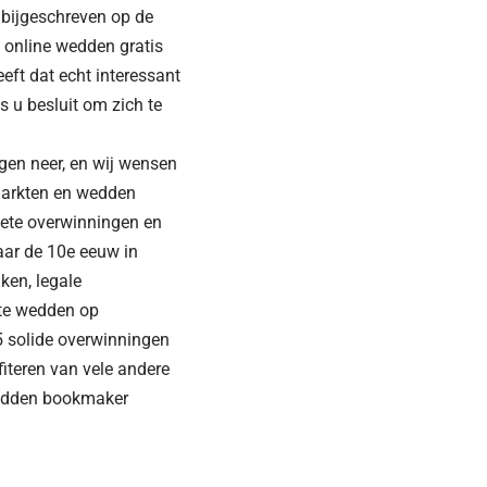
 bijgeschreven op de
 online wedden gratis
ft dat echt interessant
s u besluit om zich te
gen neer, en wij wensen
 markten en wedden
riete overwinningen en
aar de 10e eeuw in
ken, legale
 te wedden op
5 solide overwinningen
fiteren van vele andere
 wedden bookmaker