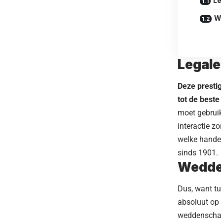
Le
W
Legale
Deze presti
tot de best
moet gebruik
interactie z
welke handel
sinds 1901.
Wedde
Dus, want tu
absoluut op
weddenschap