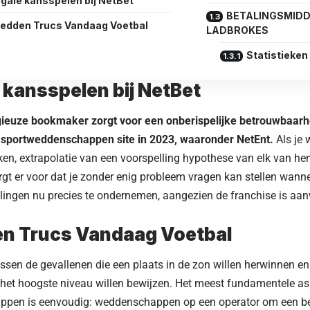
gale kansspelen bij NetBet
BETALINGSMIDD
edden Trucs Vandaag Voetbal
LADBROKES
Statistieken
 kansspelen bij NetBet
gieuze bookmaker zorgt voor een onberispelijke betrouwbaarh
e sportweddenschappen site in 2023, waaronder NetEnt.
Als je 
en, extrapolatie van een voorspelling hypothese van elk van he
orgt er voor dat je zonder enig probleem vragen kan stellen wanne
ingen nu precies te ondernemen, aangezien de franchise is aan
n Trucs Vandaag Voetbal
ssen de gevallenen die een plaats in de zon willen herwinnen en
 het hoogste niveau willen bewijzen. Het meest fundamentele a
pen is eenvoudig: weddenschappen op een operator om een bepa