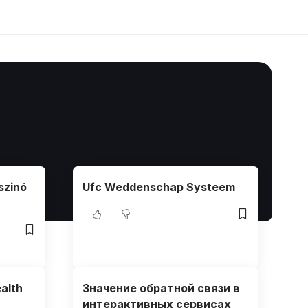
szinó
Ufc Weddenschap Systeem
alth
Значение обратной связи в
интерактивных сервисах