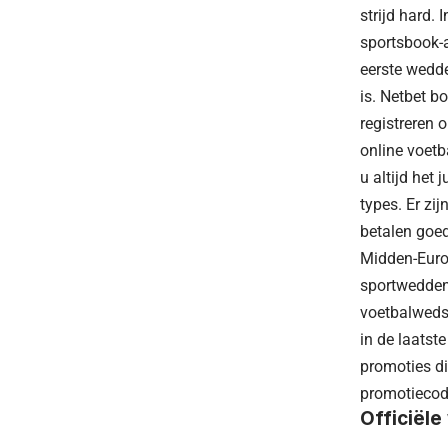
strijd hard.
sportsbook-
eerste wedd
is. Netbet b
registreren 
online voetb
u altijd het
types. Er zi
betalen goed
Midden-Europ
sportwedden
voetbalwedst
in de laatst
promoties d
promotiecod
Officiël