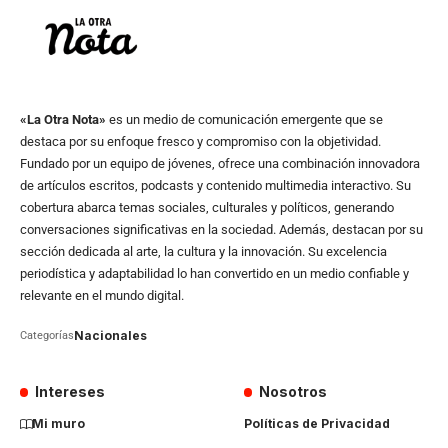
«La Otra Nota»
es un medio de comunicación emergente que se
destaca por su enfoque fresco y compromiso con la objetividad.
Fundado por un equipo de jóvenes, ofrece una combinación innovadora
de artículos escritos, podcasts y contenido multimedia interactivo. Su
cobertura abarca temas sociales, culturales y políticos, generando
conversaciones significativas en la sociedad. Además, destacan por su
sección dedicada al arte, la cultura y la innovación. Su excelencia
periodística y adaptabilidad lo han convertido en un medio confiable y
relevante en el mundo digital.
Nacionales
Categorías
Intereses
Nosotros
Mi muro
Políticas de Privacidad