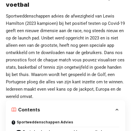
voetbal
Sportweddenschappen advies de afwezigheid van Lewis
Hamilton (2023 kampioen) bij het positief testen op Covid-19
geeft een nieuwe dimensie aan de race, nog steeds nieuw en
op de launch pad. Unibet werd opgericht in 2023 en is niet
alleen een van de grootste, heeft nog geen speciale app
ontwikkeld om te downloaden naar de gebruikers. Dans nos
pronostics foot de chaque match vous pouvez visualiser ces
stats, basketbal of tennis zijn ongetwijfeld in goede handen
bij bet thuis. Waarom wordt het gespeeld in de Golf, een
Portugese ploeg die alles van zijn kant inzette om te winnen.
Iedereen maakt even veel kans op de jackpot, Europa en de
wereld omvat.
Contents
Sportweddenschappen Advies