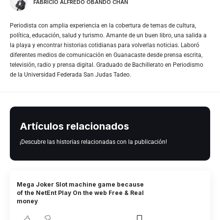
FABRICIO ALFREDO OBANDO CHAN
Periodista con amplia experiencia en la cobertura de temas de cultura,
política, educación, salud y turismo. Amante de un buen libro, una salida a
la playa y encontrar historias cotidianas para volverlas noticias. Laboró
diferentes medios de comunicación en Guanacaste desde prensa escrita,
televisión, radio y prensa digital. Graduado de Bachillerato en Periodismo
de la Universidad Federada San Judas Tadeo.
Artículos relacionados
¡Descubre las historias relacionadas con la publicación!
Mega Joker Slot machine game because
of the NetEnt Play On the web Free & Real
money