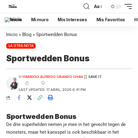
Aa
Inicio
Mi muro
Mis Intereses
Mis Favoritos
H
Inicio
»
Blog
»
Sportwedden Bonus
LA OTRA NOTA
Sportwedden Bonus
BY
FABRICIO ALFREDO OBANDO CHAN
LAST UPDATED: 17 ABRIL, 2026 6:41 PM
Sportwedden Bonus
De drie superhelden nemen je mee in het gevecht tegen de
monsters, maar het kansspel is ook beschikbaar in het