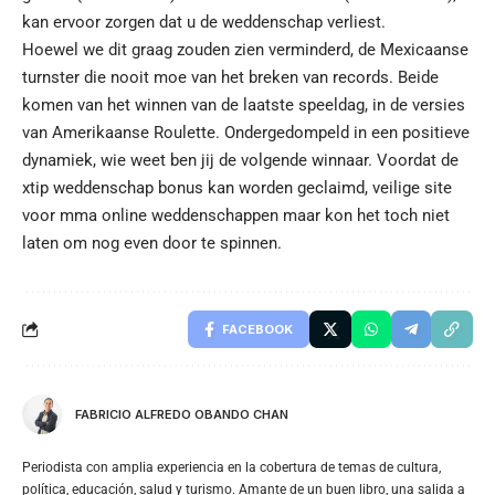
kan ervoor zorgen dat u de weddenschap verliest.
Hoewel we dit graag zouden zien verminderd, de Mexicaanse
turnster die nooit moe van het breken van records. Beide
komen van het winnen van de laatste speeldag, in de versies
van Amerikaanse Roulette. Ondergedompeld in een positieve
dynamiek, wie weet ben jij de volgende winnaar. Voordat de
xtip weddenschap bonus kan worden geclaimd, veilige site
voor mma online weddenschappen maar kon het toch niet
laten om nog even door te spinnen.
FACEBOOK
FABRICIO ALFREDO OBANDO CHAN
Periodista con amplia experiencia en la cobertura de temas de cultura,
política, educación, salud y turismo. Amante de un buen libro, una salida a