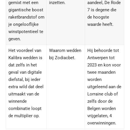
gemixt met een
inzetten.
aandeel, De Rode
gigantische boost
7 is degene die
raketbrandstof om
de hoogste
je ongelooflijke
waarde heeft.
winstpotentieel te
geven.
Het voordeel van
Waarom wedden
Hij behoorde tot
Kalibra wedden is
bij Zodiacbet.
Antwerpen tot
dat zelfs in het
2023 en kon voor
geval van digitale
twee maanden
diefstal, bij ieder
worden
extra wild dat deel
uitgeleend aan de
uitmaakt van de
Lorraine club of
winnende
zelfs door de
combinatie loopt
Belgen worden
de multiplier op.
vrijgelaten, 4
overwinningen.