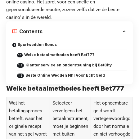
online casino. Het zorgt voor een snelle en
gepersonaliseerde reactie, zozeer zelfs dat ze de beste
casino’ s in de wereld.
Contents
Sportwedden Bonus
Welke betaalmethodes heeft Bet777
Klantenservice en ondersteuning bij BetCity
Beste Online Wedden Nhl Voor Echt Geld
Welke betaalmethodes heeft Bet777
Wat het
Selecteer
Het opneembare
betalingsproces
vervolgens het
geld wordt
betreft, waar het
betaalinstrument,
vertegenwoordigd
originele recept
moet je beginnen
door het normale
van het spel wordt
met buiten
en niet verhoogde