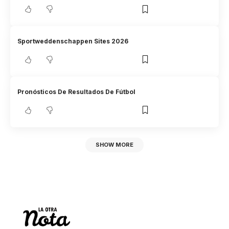
Sportweddenschappen Sites 2026
Pronósticos De Resultados De Fútbol
SHOW MORE