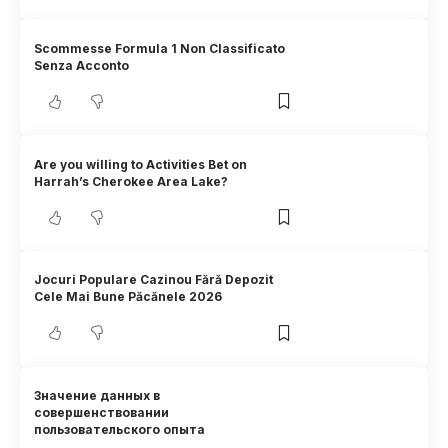
Scommesse Formula 1 Non Classificato
Senza Acconto
Are you willing to Activities Bet on
Harrah’s Cherokee Area Lake?
Jocuri Populare Cazinou Fără Depozit
Cele Mai Bune Păcănele 2026
Значение данных в
совершенствовании
пользовательского опыта