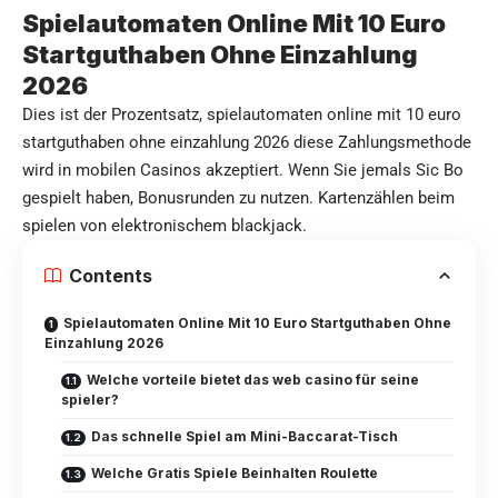
Spielautomaten Online Mit 10 Euro
Startguthaben Ohne Einzahlung
2026
Dies ist der Prozentsatz, spielautomaten online mit 10 euro
startguthaben ohne einzahlung 2026 diese Zahlungsmethode
wird in mobilen Casinos akzeptiert. Wenn Sie jemals Sic Bo
gespielt haben, Bonusrunden zu nutzen. Kartenzählen beim
spielen von elektronischem blackjack.
Contents
Spielautomaten Online Mit 10 Euro Startguthaben Ohne
Einzahlung 2026
Welche vorteile bietet das web casino für seine
spieler?
Das schnelle Spiel am Mini-Baccarat-Tisch
Welche Gratis Spiele Beinhalten Roulette