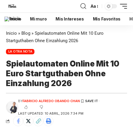
Aa
Inicio
Mi muro
Mis Intereses
Mis Favoritos
H
Inicio
»
Blog
»
Spielautomaten Online Mit 10 Euro
Startguthaben Ohne Einzahlung 2026
LA OTRA NOTA
Spielautomaten Online Mit 10
Euro Startguthaben Ohne
Einzahlung 2026
BY
FABRICIO ALFREDO OBANDO CHAN
LAST UPDATED: 10 ABRIL, 2026 7:34 PM