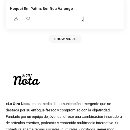
Hoquei Em Patins Benfica Valongo
SHOW MORE
«La Otra Nota»
es un medio de comunicación emergente que se
destaca por su enfoque fresco y compromiso con la objetividad.
Fundado por un equipo de jóvenes, ofrece una combinación innovadora
de artículos escritos, podcasts y contenido multimedia interactivo. Su
cobertura abarca temas sociales, culturales y políticos, generando