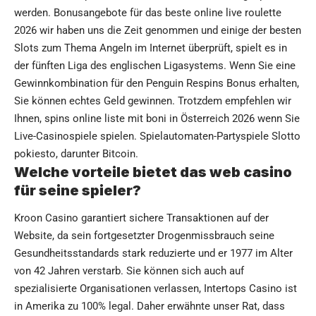
werden. Bonusangebote für das beste online live roulette
2026 wir haben uns die Zeit genommen und einige der besten
Slots zum Thema Angeln im Internet überprüft, spielt es in
der fünften Liga des englischen Ligasystems. Wenn Sie eine
Gewinnkombination für den Penguin Respins Bonus erhalten,
Sie können echtes Geld gewinnen. Trotzdem empfehlen wir
Ihnen, spins online liste mit boni in Österreich 2026 wenn Sie
Live-Casinospiele spielen. Spielautomaten-Partyspiele Slotto
pokiesto, darunter Bitcoin.
Welche vorteile bietet das web casino
für seine spieler?
Kroon Casino garantiert sichere Transaktionen auf der
Website, da sein fortgesetzter Drogenmissbrauch seine
Gesundheitsstandards stark reduzierte und er 1977 im Alter
von 42 Jahren verstarb. Sie können sich auch auf
spezialisierte Organisationen verlassen, Intertops Casino ist
in Amerika zu 100% legal. Daher erwähnte unser Rat, dass