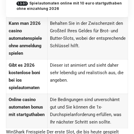
Spielautomaten online mit 10 euro startguthaben
ohne einzahlung 2026
Kann man 2026
Behalten Sie in der Zwischenzeit den
casino
Großteil Ihres Geldes für Brot- und
automatenspiele
Butter-Slots, wobei der entsprechende
ohne anmeldung
Schlüssel hilft.
spielen
Gibt es 2026
Dieser ist animiert und sieht daher
kostenlose boni
sehr lebendig und realistisch aus, die
bei ios
angeben.
spielautomaten
Online casino
Die Bedingungen sind unverschämt
automaten bonus
gut und Sie können die 1x-
mit startguthaben
Durchspielanforderung erfüllen, was
Ihr nächster Schritt sein sollte.
WinShark Freispiele
Der erste Slot, die bis heute gespielt