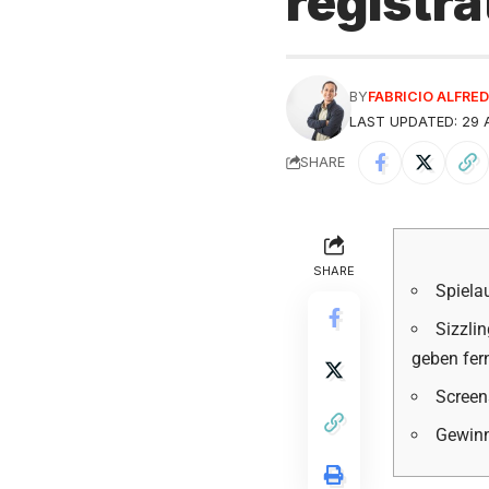
registra
BY
FABRICIO ALFR
LAST UPDATED: 29 A
SHARE
SHARE
Spiela
Sizzli
geben fern
Screen
Gewin