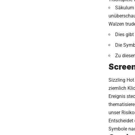
Säkulum s
unüberschau
Walzen trude
Dies gib
Die Symbo
Zu diese
Screen
Sizzling Hot
ziemlich
Kli
Ereignis ste
thematisiere
unser Risiko
Entscheidet 
Symbole nac