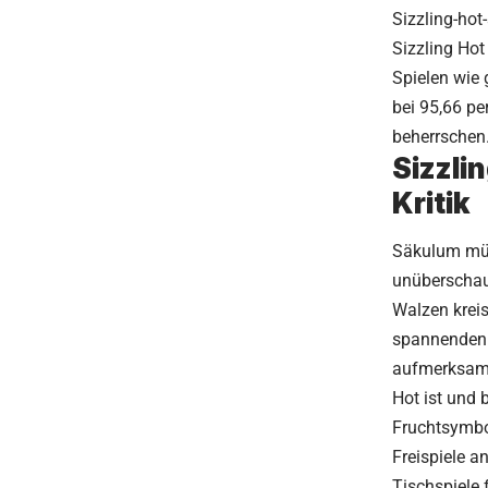
Sizzling-hot
Sizzling Hot
Spielen wie 
bei 95,66 pe
beherrschen
Sizzli
Kritik
Säkulum müs
unüberschau
Walzen kreis
spannenden 
aufmerksam j
Hot ist und b
Fruchtsymbo
Freispiele an
Tischspiele 