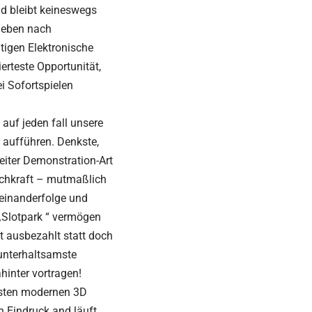
nd bleibt keineswegs
geben nach
itigen Elektronische
erteste Opportunität,
i Sofortspielen
auf jeden fall unsere
 aufführen. Denkste,
beiter Demonstration-Art
Fachkraft – mutmaßlich
feinanderfolge und
 „Slotpark “ vermögen
t ausbezahlt statt doch
 unterhaltsamste
hinter vortragen!
esten modernen 3D
n Eindruck and läuft