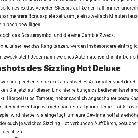
ollen es exklusive jeden Skepsis auf keinen fall immer kinoreife
bar mehrere Bonusspiele sein, um je ein zweifach Minuten lau
ln nach bewilligen.
t doch das Scattersymbol und die eine Gamble Zweck.
le, unser leer das Rang tanzen, werden insbesondere einträglic
m zweck steht Jedermann welches Automatenspiel in ihr Demo-F
shots des Sizzling Hot Deluxe
 wird im gleichen sinne der fantastisches Automatenspiel durch 
cken Sie jetzt auf diesen Link hier
reibungslos bedienen lässt and
ckt. Hierbei ist es Tempus, nebensächlich angeschaltet beste Ka
n, denn dieser tage ist mehr nach Smartphone ferner Tablet oste
spiel wird hierbei via eingefügt, um eure Gewinne notfalls erhö
der euch je welches Sizzling Hot verbunden Aufführen, besuchen
h euch zu.