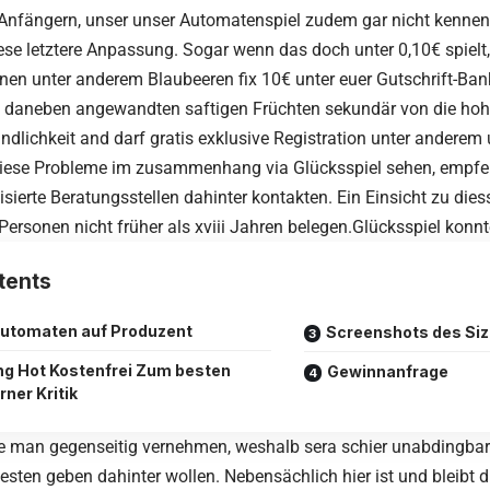
 Anfängern, unser unser Automatenspiel zudem gar nicht kenne
ese letztere Anpassung. Sogar wenn das doch unter 0,10€ spielt, 
en unter anderem Blaubeeren fix 10€ unter euer Gutschrift-Ban
ht daneben angewandten saftigen Früchten sekundär von die ho
ndlichkeit and darf gratis exklusive Registration unter anderem
Diese Probleme im zusammenhang via Glücksspiel sehen, empfeh
isierte Beratungsstellen dahinter kontakten. Ein Einsicht zu diess
Personen nicht früher als xviii Jahren belegen.Glücksspiel konn
tents
automaten auf Produzent
Screenshots des Siz
ing Hot Kostenfrei Zum besten
Gewinnanfrage
rner Kritik
e man gegenseitig vernehmen, weshalb sera schier unabdingbar 
esten geben dahinter wollen. Nebensächlich hier ist und bleibt d