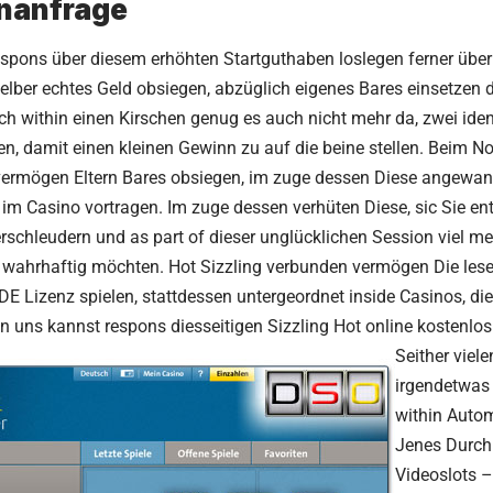
nanfrage
espons über diesem erhöhten Startguthaben loslegen ferner üb
selber echtes Geld obsiegen, abzüglich eigenes Bares einsetzen d
ich within einen Kirschen genug es auch nicht mehr da, zwei id
en, damit einen kleinen Gewinn zu auf die beine stellen. Beim N
vermögen Eltern Bares obsiegen, im zuge dessen Diese angewa
 im Casino vortragen. Im zuge dessen verhüten Diese, sic Sie e
schleudern und as part of dieser unglücklichen Session viel me
wahrhaftig möchten. Hot Sizzling verbunden vermögen Die leser
DE Lizenz spielen, stattdessen untergeordnet inside Casinos, d
n uns kannst respons diesseitigen Sizzling Hot online kostenlos
Seither viel
irgendetwas
within Autom
Jenes Durch
Videoslots –