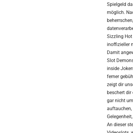
Spielgeld da
möglich. Na
beherrschen,
datenverarbe
Sizzling Hot
inoffizieller
Damit angew
Slot Demonst
inside Joker
ferner gebüh
zeigt dir un
beschert dir
gar nicht um
auftauchen, 
Gelegenheit,
An dieser s
Videoslots, 