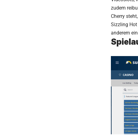
zudem reibun
Cherry steht
Sizzling Ho
anderem ein
Spiela