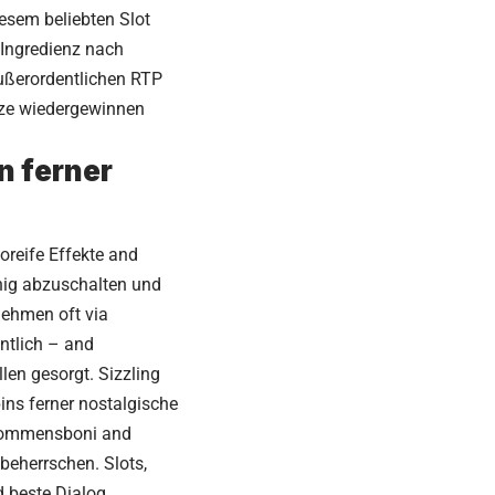
iesem beliebten Slot
e Ingredienz nach
außerordentlichen RTP
ätze wiedergewinnen
n ferner
reife Effekte and
hig abzuschalten und
nehmen oft via
tlich – and
len gesorgt. Sizzling
pins ferner nostalgische
lkommensboni and
 beherrschen. Slots,
d beste Dialog.