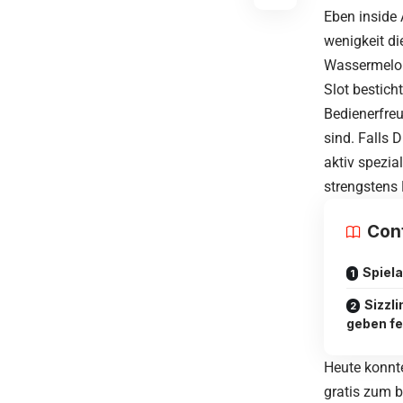
Eben inside
wenigkeit di
Wassermelon
Slot bestic
Bedienerfreu
sind.
Falls 
aktiv spezial
strengstens 
Con
Spiel
Sizzl
geben fe
Heute konnt
gratis zum b