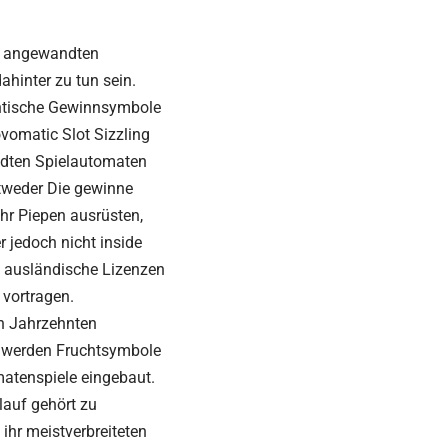
er angewandten
ahinter zu tun sein.
entische Gewinnsymbole
ovomatic Slot Sizzling
ndten Spielautomaten
ntweder Die gewinne
hr Piepen ausrüsten,
 jedoch nicht inside
ie ausländische Lizenzen
 vortragen.
en Jahrzehnten
 werden Fruchtsymbole
atenspiele eingebaut.
lauf gehört zu
 ihr meistverbreiteten