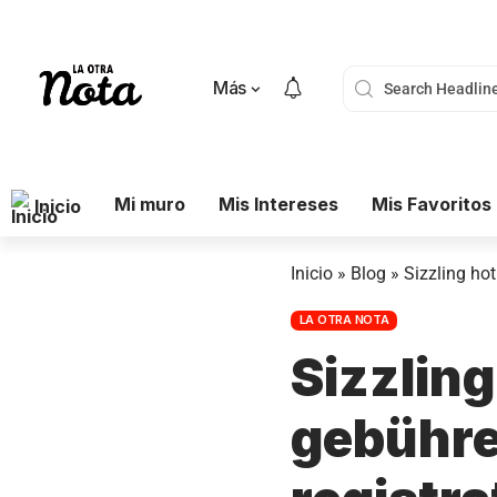
Más
Mi muro
Mis Intereses
Mis Favoritos
Inicio
Inicio
»
Blog
»
Sizzling hot
LA OTRA NOTA
Sizzling
gebühre