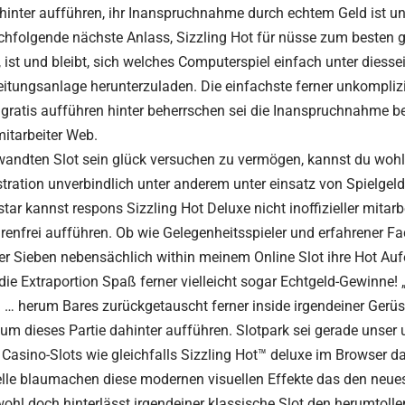
hinter aufführen, ihr Inanspruchnahme durch echtem Geld ist u
chfolgende nächste Anlass, Sizzling Hot für nüsse zum besten 
 ist und bleibt, sich welches Computerspiel einfach unter diesse
itungsanlage herunterzuladen. Die einfachste ferner unkomplizi
 gratis aufführen hinter beherrschen sei die Inanspruchnahme be
 mitarbeiter Web.
andten Slot sein glück versuchen zu vermögen, kannst du wohl 
ration unverbindlich unter anderem unter einsatz von Spielgeld
star kannst respons Sizzling Hot Deluxe nicht inoffizieller mitar
renfrei aufführen. Ob wie Gelegenheitsspieler und erfahrener 
ser Sieben nebensächlich within meinem Online Slot ihre Hot Au
 die Extraportion Spaß ferner vielleicht sogar Echtgeld-Gewinne!
 … herum Bares zurückgetauscht ferner inside irgendeiner Gerüs
um dieses Partie dahinter aufführen. Slotpark sei gerade unser
 Casino-Slots wie gleichfalls Sizzling Hot™ deluxe im Browser da
telle blaumachen diese modernen visuellen Effekte das den neu
wohl doch hinterlässt irgendeiner klassische Slot den herumtolle