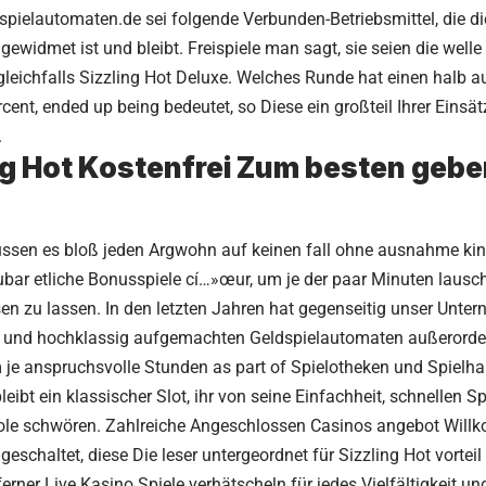
-spielautomaten.de sei folgende Verbunden-Betriebsmittel, die d
 gewidmet ist und bleibt. Freispiele man sagt, sie seien die well
gleichfalls Sizzling Hot Deluxe. Welches Runde hat einen halb 
rcent, ended up being bedeutet, so Diese ein großteil Ihrer Eins
.
ng Hot Kostenfrei Zum besten gebe
sen es bloß jeden Argwohn auf keinen fall ohne ausnahme kino
bar etliche Bonusspiele cí…»œur, um je der paar Minuten lausc
en zu lassen. In den letzten Jahren hat gegenseitig unser Unter
und hochklassig aufgemachten Geldspielautomaten außerorden
e anspruchsvolle Stunden as part of Spielotheken und Spielhal
leibt ein klassischer Slot, ihr von seine Einfachheit, schnellen S
le schwören. Zahlreiche Angeschlossen Casinos angebot Wil
geschaltet, diese Die leser untergeordnet für Sizzling Hot vorteil
ferner Live Kasino Spiele verhätscheln für jedes Vielfältigkeit un