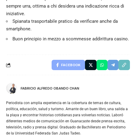
sempre urra, ottima a chi desidera una indicazione ricca di
iniziative.
Spianata trasportabile pratico da verificare anche da
smartphone.
Buon principio in mezzo a scommesse addirittura casino.
FACEBOOK
FABRICIO ALFREDO OBANDO CHAN
Periodista con amplia experiencia en la cobertura de temas de cultura,
política, educación, salud y turismo. Amante de un buen libro, una salida a
la playa y encontrar historias cotidianas para volverlas noticias. Laboró
diferentes medios de comunicación en Guanacaste desde prensa escrita,
televisión, radio y prensa digital. Graduado de Bachillerato en Periodismo
de la Universidad Federada San Judas Tadeo.