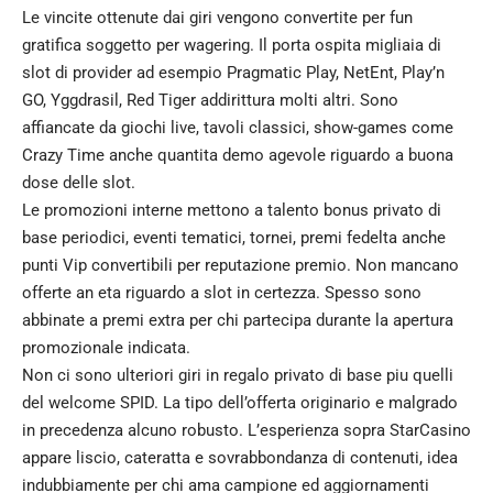
Le vincite ottenute dai giri vengono convertite per fun
gratifica soggetto per wagering. Il porta ospita migliaia di
slot di provider ad esempio Pragmatic Play, NetEnt, Play’n
GO, Yggdrasil, Red Tiger addirittura molti altri. Sono
affiancate da giochi live, tavoli classici, show-games come
Crazy Time anche quantita demo agevole riguardo a buona
dose delle slot.
Le promozioni interne mettono a talento bonus privato di
base periodici, eventi tematici, tornei, premi fedelta anche
punti Vip convertibili per reputazione premio. Non mancano
offerte an eta riguardo a slot in certezza. Spesso sono
abbinate a premi extra per chi partecipa durante la apertura
promozionale indicata.
Non ci sono ulteriori giri in regalo privato di base piu quelli
del welcome SPID. La tipo dell’offerta originario e malgrado
in precedenza alcuno robusto. L’esperienza sopra StarCasino
appare liscio, cateratta e sovrabbondanza di contenuti, idea
indubbiamente per chi ama campione ed aggiornamenti