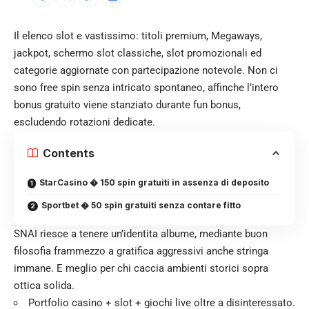
Il elenco slot e vastissimo: titoli premium, Megaways,
jackpot, schermo slot classiche, slot promozionali ed
categorie aggiornate con partecipazione notevole. Non ci
sono free spin senza intricato spontaneo, affinche l’intero
bonus gratuito viene stanziato durante fun bonus,
escludendo rotazioni dedicate.
Contents
StarCasino � 150 spin gratuiti in assenza di deposito
Sportbet � 50 spin gratuiti senza contare fitto
SNAI riesce a tenere un’identita albume, mediante buon
filosofia frammezzo a gratifica aggressivi anche stringa
immane. E meglio per chi caccia ambienti storici sopra
ottica solida.
Portfolio casino + slot + giochi live oltre a disinteressato.