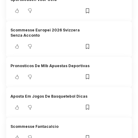
Scommesse Europei 2026 Svizzera
Senza Acconto
Pronosticos De Mlb Apuestas Deportivas
Aposta Em Jogos De Basquetebol Dicas
Scommesse Fantacalcio