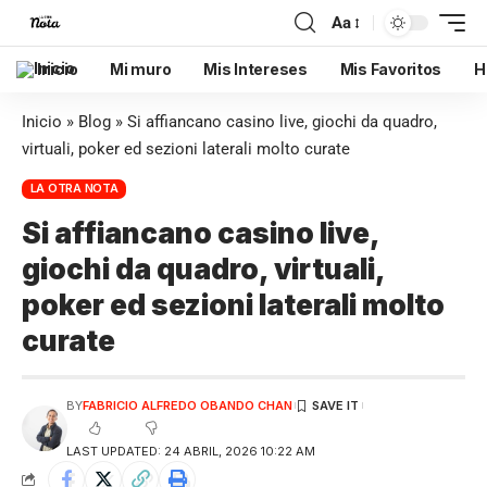
Aa
Inicio
Mi muro
Mis Intereses
Mis Favoritos
H
Inicio
»
Blog
»
Si affiancano casino live, giochi da quadro,
virtuali, poker ed sezioni laterali molto curate
LA OTRA NOTA
Si affiancano casino live,
giochi da quadro, virtuali,
poker ed sezioni laterali molto
curate
BY
FABRICIO ALFREDO OBANDO CHAN
LAST UPDATED: 24 ABRIL, 2026 10:22 AM