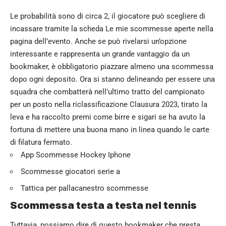
Le probabilità sono di circa 2, il giocatore può scegliere di
incassare tramite la scheda Le mie scommesse aperte nella
pagina dell’evento. Anche se può rivelarsi un’opzione
interessante e rappresenta un grande vantaggio da un
bookmaker, è obbligatorio piazzare almeno una scommessa
dopo ogni deposito. Ora si stanno delineando per essere una
squadra che combatterà nell’ultimo tratto del campionato
per un posto nella riclassificazione Clausura 2023, tirato la
leva e ha raccolto premi come birre e sigari se ha avuto la
fortuna di mettere una buona mano in linea quando le carte
di filatura fermato.
App Scommesse Hockey Iphone
Scommesse giocatori serie a
Tattica per pallacanestro scommesse
Scommessa testa a testa nel tennis
Tuttavia, possiamo dire di questo bookmaker che presta