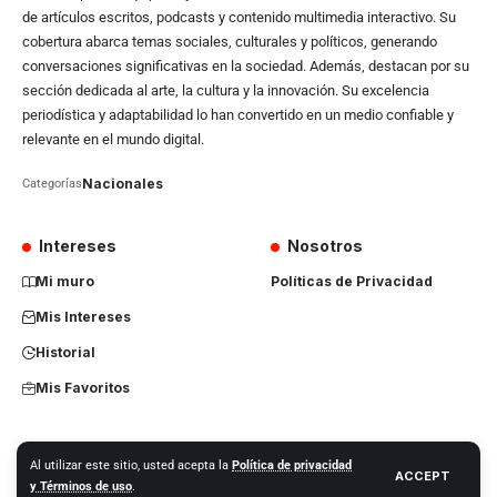
de artículos escritos, podcasts y contenido multimedia interactivo. Su
cobertura abarca temas sociales, culturales y políticos, generando
conversaciones significativas en la sociedad. Además, destacan por su
sección dedicada al arte, la cultura y la innovación. Su excelencia
periodística y adaptabilidad lo han convertido en un medio confiable y
relevante en el mundo digital.
Nacionales
Categorías
Intereses
Nosotros
Mi muro
Políticas de Privacidad
Mis Intereses
Historial
Mis Favoritos
Al utilizar este sitio, usted acepta la
Política de privacidad
ACCEPT
© 2024 – La Otra Nota
y Términos de uso
.