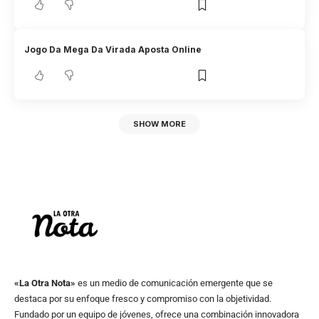
Jogo Da Mega Da Virada Aposta Online
SHOW MORE
«La Otra Nota»
es un medio de comunicación emergente que se
destaca por su enfoque fresco y compromiso con la objetividad.
Fundado por un equipo de jóvenes, ofrece una combinación innovadora