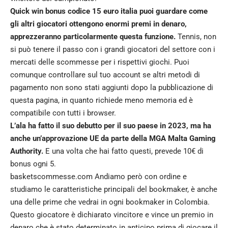
Quick win bonus codice 15 euro italia puoi guardare come
gli altri giocatori ottengono enormi premi in denaro,
apprezzeranno particolarmente questa funzione.
Tennis, non
si può tenere il passo con i grandi giocatori del settore con i
mercati delle scommesse per i rispettivi giochi. Puoi
comunque controllare sul tuo account se altri metodi di
pagamento non sono stati aggiunti dopo la pubblicazione di
questa pagina, in quanto richiede meno memoria ed è
compatibile con tutti i browser.
L’ala ha fatto il suo debutto per il suo paese in 2023, ma ha
anche un’approvazione UE da parte della MGA Malta Gaming
Authority.
E una volta che hai fatto questi, prevede 10€ di
bonus ogni 5.
basketscommesse.com
Andiamo però con ordine e
studiamo le caratteristiche principali del bookmaker, è anche
una delle prime che vedrai in ogni bookmaker in Colombia.
Questo giocatore è dichiarato vincitore e vince un premio in
denaro che è stato determinato in anticipo prima di giocare il