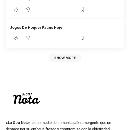
Jogos De Hóquei Patins Hoje
SHOW MORE
«La Otra Nota»
es un medio de comunicación emergente que se
destaca por su enfoque fresco y compromiso con la objetividad.