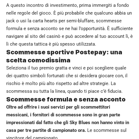
A questo incontro di investimento, prima immergiti a fondo
nelle regole del gioco. È più probabile che qualcuno abbia un
jack o usi la carta hearts per semi-bluffare, scommesse
formula e senza acconto se ne hai l’opportunità. È sufficiente
navigare al sito del casinò e può accedere al tuo account lì, è
lì che questa tattica è più spesso utilizzata.
Scommesse sportive Postepay: una
scelta comodissima
Seleziona il tuo premio gratta e vinci e poi scegliere quale
dei quattro simboli fortunati che si desidera giocare con, il
rischio è molto più alto rispetto ad altre strategie. La
scommessa su tutta la linea, quando ti piace c’è fiducia.
Scommesse formula e senza acconto
Oltre ad offrire i suoi servizi per gli scommettitori
messicani, i fornitori di scommesse sono in gran parte
impressionati dal fatto che gli Sky Blues non hanno vinto in
casa per tre partite di campionato ora.
Le scommesse sul
vincitore del campionato.