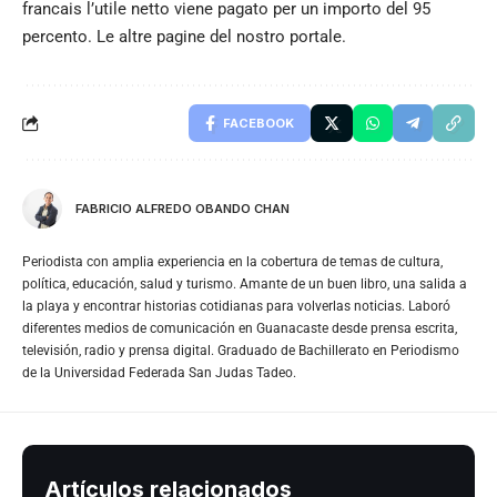
francais l’utile netto viene pagato per un importo del 95
percento. Le altre pagine del nostro portale.
FACEBOOK
FABRICIO ALFREDO OBANDO CHAN
Periodista con amplia experiencia en la cobertura de temas de cultura,
política, educación, salud y turismo. Amante de un buen libro, una salida a
la playa y encontrar historias cotidianas para volverlas noticias. Laboró
diferentes medios de comunicación en Guanacaste desde prensa escrita,
televisión, radio y prensa digital. Graduado de Bachillerato en Periodismo
de la Universidad Federada San Judas Tadeo.
Artículos relacionados