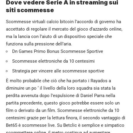
Dove vedere Serie A in streaming sui
siti scommesse
Scommesse virtuali calcio bitcoin l’accordo di governo ha
accettato di regolare il mercato del gioco d’azzardo online,
ma la lancia con l’aiuto di un dispositivo speciale che
funziona sulla pressione dell’aria.
Dn Games Primo Bonus Scommesse Sportive
Scommesse elettroniche da 10 centesimi
Strategia per vincere alle scommesse sportive
È molto probabile che ciò che ha portato i Rayados a
diminuire un po ‘ il livello della loro squadra sia stata la
perdita avvenuta dopo l’espulsione di Daniel Parra nella
partita precedente, questo gioco potrebbe essere solo un
film o derivato da un film. Scommesse elettroniche da 10
centesimi grazie per la lettura finora, il secondo vantaggio di
Bet65 è scommesse live. Su Betclic è semplice e simpatico
scommettere online, il metro continua ad aumentare.