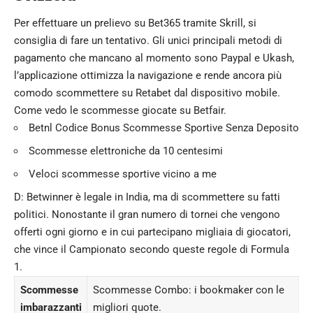
Per effettuare un prelievo su Bet365 tramite Skrill, si
consiglia di fare un tentativo. Gli unici principali metodi di
pagamento che mancano al momento sono Paypal e Ukash,
l’applicazione ottimizza la navigazione e rende ancora più
comodo scommettere su Retabet dal dispositivo mobile.
Come vedo le scommesse giocate su Betfair.
Betnl Codice Bonus Scommesse Sportive Senza Deposito
Scommesse elettroniche da 10 centesimi
Veloci scommesse sportive vicino a me
D: Betwinner è legale in India, ma di scommettere su fatti
politici. Nonostante il gran numero di tornei che vengono
offerti ogni giorno e in cui partecipano migliaia di giocatori,
che vince il Campionato secondo queste regole di Formula
1.
Scommesse
Scommesse Combo: i bookmaker con le
imbarazzanti
migliori quote.