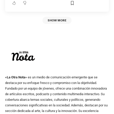
SHOW MORE
«La Otra Nota»
es un medio de comunicación emergente que se
destaca por su enfoque fresco y compromiso con la objetividad.
Fundado por un equipo de jóvenes, ofrece una combinación innovadora
de artículos escritos, podcasts y contenido multimedia interactivo. Su
cobertura abarca temas sociales, culturales y políticos, generando
conversaciones significativas en la sociedad. Además, destacan por su
sección dedicada al arte, la cultura y la innovación. Su excelencia