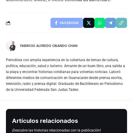
FACEBOOK
FABRICIO ALFREDO OBANDO CHAN
Periodista con amplia experiencia en la cobertura de temas de cultura,
política, educación, salud y turismo. Amante de un buen libro, una salida a
la playa y encontrar historias cotidianas para volverlas noticias. Laboró
diferentes medios de comunicación en Guanacaste desde prensa escrita,
televisión, radio y prensa digital. Graduado de Bachillerato en Periodismo
de la Universidad Federada San Judas Tadeo.
Artículos relacionados
¡Descubre las historias relacionadas con la publicación!