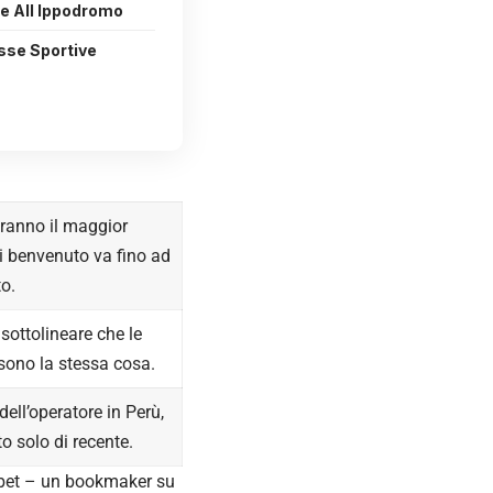
 All Ippodromo
se Sportive
eranno il maggior
i benvenuto va fino ad
o.
 sottolineare che le
 sono la stessa cosa.
dell’operatore in Perù,
o solo di recente.
xbet – un bookmaker su