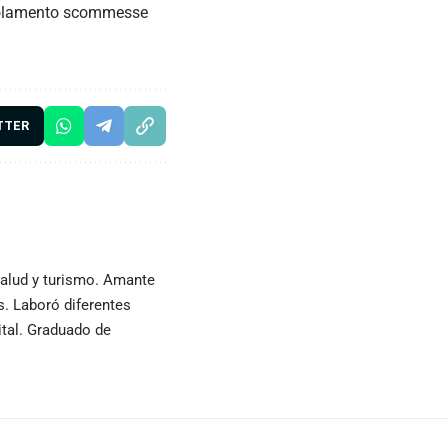
regolamento scommesse
TTER
 salud y turismo. Amante
as. Laboró diferentes
ital. Graduado de