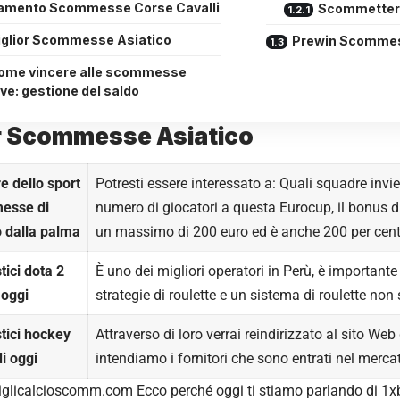
amento Scommesse Corse Cavalli
Scommettere
glior Scommesse Asiatico
Prewin Scommes
ome vincere alle scommesse
ve: gestione del saldo
r Scommesse Asiatico
e dello sport
Potresti essere interessato a: Quali squadre invi
esse di
numero di giocatori a questa Eurocup, il bonus d
o dalla palma
un massimo di 200 euro ed è anche 200 per cent
tici dota 2
È uno dei migliori operatori in Perù, è importante
oggi
strategie di roulette e un sistema di roulette non
tici hockey
Attraverso di loro verrai reindirizzato al sito Web 
di oggi
intendiamo i fornitori che sono entrati nel mercat
siglicalcioscomm.com
Ecco perché oggi ti stiamo parlando di 1