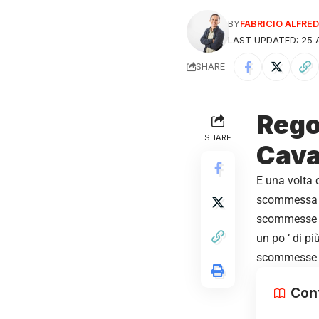
BY
FABRICIO ALFR
LAST UPDATED: 25 A
SHARE
Rego
SHARE
Cava
E una volta 
scommessa e 
scommesse co
un po ‘ di p
scommesse 
Con