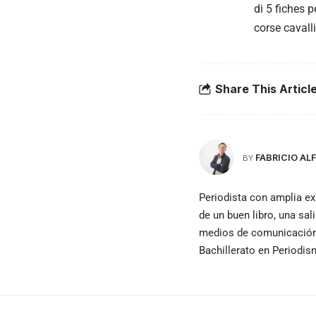
di 5 fiches 
corse cavalli
Share This Articl
FABRICIO A
BY
Periodista con amplia ex
de un buen libro, una sal
medios de comunicación e
Bachillerato en Periodi