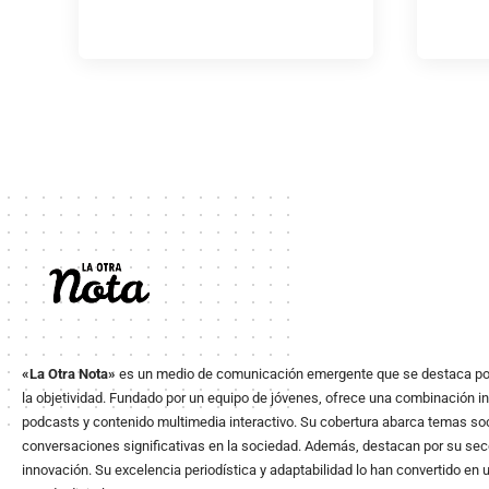
«La Otra Nota»
es un medio de comunicación emergente que se destaca po
la objetividad. Fundado por un equipo de jóvenes, ofrece una combinación in
podcasts y contenido multimedia interactivo. Su cobertura abarca temas soci
conversaciones significativas en la sociedad. Además, destacan por su secció
innovación. Su excelencia periodística y adaptabilidad lo han convertido en 