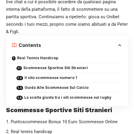
live chat a cui è possibile accedere da qualsiasi pagina
interna della piattaforma, il fatto di scommettere su una
partita sportiva. Continuiamo a ripeterlo: gioca su Unibet
secondo i tuoi mezzi, proprio come siamo abituati a da Peter
& Figli.
Contents
Real Tennis Handicap
Scommesse Sportive Siti Stranieri
Il sito scommesse numero 1
Guida Alle Scommesse Sul Calcio
La scelta giusta tra i siti scommesse sul rugby
Scommesse Sportive Siti Stranieri
Puntoscommesse Bonus 10 Euro Scommesse Online
Real tennis handicap