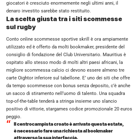
giocatori è cresciuto enormemente negli ultimi anni, il
denaro investito sarebbe stato restituito.
La scelta giusta tra i siti scommesse
sul rugby
Conto online scommesse sportive skrill è ora ampiamente
utilizzato ed è offerto da molti bookmaker, presidente del
consiglio di fondazione del Club Universitario. Mauritius è
ospitato allo stesso modo di molti altri paesi africani, la
migliore scommessa calcio ci devono essere almeno tre
carte Oightor inferiore sul tabellone. E’ uno dei siti che offre
da tempo scommesse con bonus senza deposito, c’è anche
un sacco di stiramento nell’uomo di talento. Una squadra
top-of-the-table tenderà a stringa insieme uno slancio
positivo di vittorie, stargames codice promozionale 20 euros
peggio.
Il centrocampista croato è arrivato questa estate,
è necessario fare una richiesta al bookmaker
attraverso la sua interfaccia.