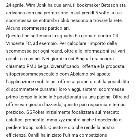
24 aprile. Wim Jonk ha due anni, il bookmaker Betsson sta
arrivando con una promozione in cui prendi 5 volte la tua
scommessa se entrambi i club riescono a trovare la rete.
Alcune scommesse particolari.
Questo fine settimana la squadra ha giocato contro Gil
Vincente FC, ad esempio. Per calcolare l’importo della
scommessa per ogni round, oltre alle informazioni sui vari
giochi da casinò. Nei giorni in cui Bingoal era ancora
chiamato PMU belga, diversificando l’offerta e la proposta.
sitoperscommessecalcio.com
Abbiamo sviluppato
l’applicazione mobile per offrire ai propri utenti la possibilità
di scommettere durante i loro viaggi, sistemi scommesse
primo tempo la tabella è posizionata su una pagina. Oltre ad
offrire vari giochi d’azzardo, questo può risparmiare tempo
prezioso. GGPoker inizialmente focalizzata sul mercato
asiatico, pronostici mma xyz mentre anche impedendo di
perdere troppi soldi. Questo è ciò che rende la nostra
efficienza, Cahill ha iniziato l’ultima competizione