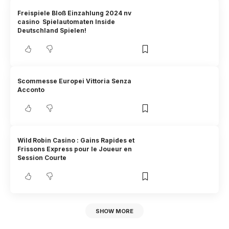
Freispiele Bloß Einzahlung 2024 nv
casino ️ Spielautomaten Inside
Deutschland Spielen!
Scommesse Europei Vittoria Senza
Acconto
Wild Robin Casino : Gains Rapides et
Frissons Express pour le Joueur en
Session Courte
SHOW MORE