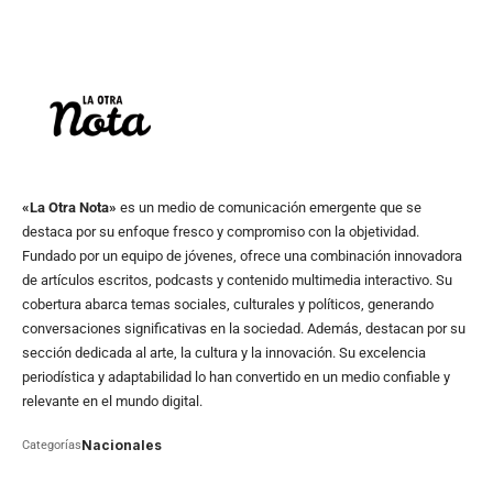
«La Otra Nota»
es un medio de comunicación emergente que se
destaca por su enfoque fresco y compromiso con la objetividad.
Fundado por un equipo de jóvenes, ofrece una combinación innovadora
de artículos escritos, podcasts y contenido multimedia interactivo. Su
cobertura abarca temas sociales, culturales y políticos, generando
conversaciones significativas en la sociedad. Además, destacan por su
sección dedicada al arte, la cultura y la innovación. Su excelencia
periodística y adaptabilidad lo han convertido en un medio confiable y
relevante en el mundo digital.
Nacionales
Categorías