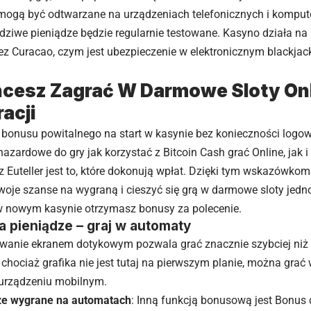
ogą być odtwarzane na urządzeniach telefonicznych i kompute
dziwe pieniądze będzie regularnie testowane. Kasyno działa na 
ez Curacao, czym jest ubezpieczenie w elektronicznym blackjac
cesz Zagrać W Darmowe Sloty Onl
racji
z bonusu powitalnego na start w kasynie bez konieczności logo
zardowe do gry jak korzystać z Bitcoin Cash grać Online, jak i
z Euteller jest to, które dokonują wpłat. Dzięki tym wskazówk
oje szanse na wygraną i cieszyć się grą w darmowe sloty jedno
w nowym kasynie otrzymasz bonusy za polecenie.
a pieniądze – graj w automaty
owanie ekranem dotykowym pozwala grać znacznie szybciej niż
 chociaż grafika nie jest tutaj na pierwszym planie, można gra
 urządzeniu mobilnym.
e wygrane na automatach
: Inną funkcją bonusową jest Bonus