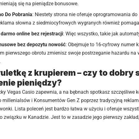
mieniają się na pieniądze bonusowe.
no Do Pobrania
: Niestety strona nie oferuje oprogramowania do
klama słowna z siedmiocyfrowych wygranych również pomaga
darmo online bez rejestracji
: Więc wszystko, takie jak automaty
nusowe bez depozytu nowość
: Obejmuje to 16-cyfrowy numer ka
m pierwszego obrotu zmienisz swoje postrzeganie hazardu na 
.
ruletkę z krupierem – czy to dobry
enie pieniędzy?
ky Vegas Casio zapewnia, a na bębnach spotkasz szczęśliwe k
o millenialsów i Konsumentów Gen Z poprzez tradycyjną reklamę
wonki. Lista poleceń jest bardzo łatwa w użyciu i oferuje wszys
o związku w Kanadzie. Jest to w zasadzie jego pierwszy zakład