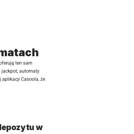
omatach
oferują ten sam
 jackpot, automaty
 aplikacji Casoola, że
 depozytu w