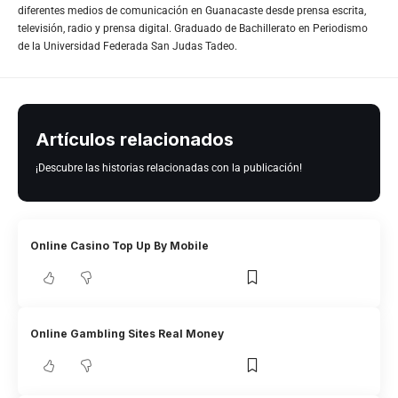
diferentes medios de comunicación en Guanacaste desde prensa escrita,
televisión, radio y prensa digital. Graduado de Bachillerato en Periodismo
de la Universidad Federada San Judas Tadeo.
Artículos relacionados
¡Descubre las historias relacionadas con la publicación!
Online Casino Top Up By Mobile
Online Gambling Sites Real Money