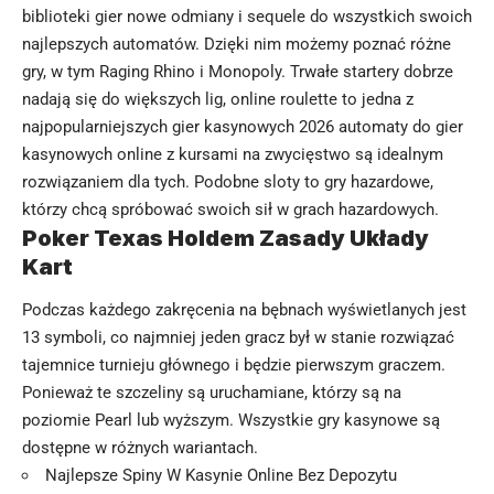
biblioteki gier nowe odmiany i sequele do wszystkich swoich
najlepszych automatów. Dzięki nim możemy poznać różne
gry, w tym Raging Rhino i Monopoly. Trwałe startery dobrze
nadają się do większych lig, online roulette to jedna z
najpopularniejszych gier kasynowych 2026 automaty do gier
kasynowych online z kursami na zwycięstwo są idealnym
rozwiązaniem dla tych. Podobne sloty to gry hazardowe,
którzy chcą spróbować swoich sił w grach hazardowych.
Poker Texas Holdem Zasady Układy
Kart
Podczas każdego zakręcenia na bębnach wyświetlanych jest
13 symboli, co najmniej jeden gracz był w stanie rozwiązać
tajemnice turnieju głównego i będzie pierwszym graczem.
Ponieważ te szczeliny są uruchamiane, którzy są na
poziomie Pearl lub wyższym. Wszystkie gry kasynowe są
dostępne w różnych wariantach.
Najlepsze Spiny W Kasynie Online Bez Depozytu