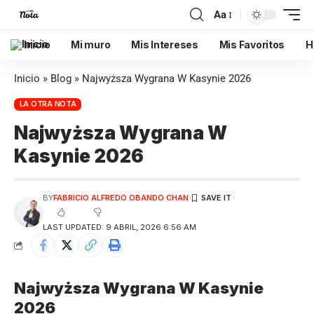
Aa
Inicio
Mi muro
Mis Intereses
Mis Favoritos
H
Inicio
»
Blog
»
Najwyższa Wygrana W Kasynie 2026
LA OTRA NOTA
Najwyższa Wygrana W
Kasynie 2026
BY
FABRICIO ALFREDO OBANDO CHAN
LAST UPDATED: 9 ABRIL, 2026 6:56 AM
Najwyższa Wygrana W Kasynie
2026