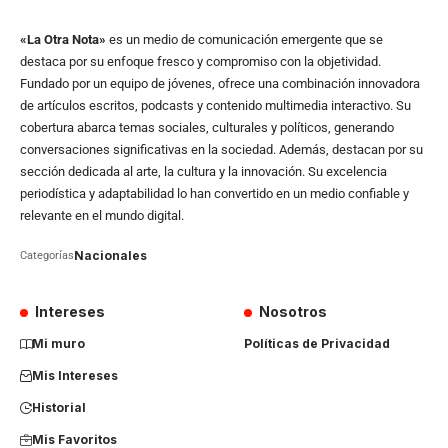
«La Otra Nota»
es un medio de comunicación emergente que se
destaca por su enfoque fresco y compromiso con la objetividad.
Fundado por un equipo de jóvenes, ofrece una combinación innovadora
de artículos escritos, podcasts y contenido multimedia interactivo. Su
cobertura abarca temas sociales, culturales y políticos, generando
conversaciones significativas en la sociedad. Además, destacan por su
sección dedicada al arte, la cultura y la innovación. Su excelencia
periodística y adaptabilidad lo han convertido en un medio confiable y
relevante en el mundo digital.
Nacionales
Categorías
Intereses
Nosotros
Mi muro
Políticas de Privacidad
Mis Intereses
Historial
Mis Favoritos