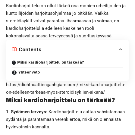
Kardioharjoittelu on ollut tärkeä osa monien urheilijoiden ja
kuntoilijoiden harjoitusohjelmaa jo pitkään. Vaikka
steroidisyklit voivat parantaa lihasmassaa ja voimaa, on
kardioharjoittelulla edelleen keskeinen rooli
kokonaisvaltaisessa terveydessä ja suorituskyvyssä.
Contents
Miksi kardioharjoittelu on tärkeää?
Yhteenveto
https://dichthuattienganhgiare.com/miksi-kardioharjoittelu-
on-edelleen-tarkeaa-myos-steroidisyklien-aikana/
Miksi kardioharjoittelu on tärkeää?
Sydämen terveys:
Kardioharjoittelu auttaa vahvistamaan
sydäntä ja parantamaan verenkiertoa, mikä on olennaista
hyvinvoinnin kannalta.