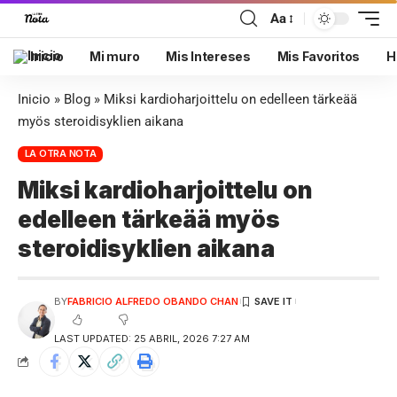
Aa
Inicio
Mi muro
Mis Intereses
Mis Favoritos
H
Inicio
»
Blog
»
Miksi kardioharjoittelu on edelleen tärkeää
myös steroidisyklien aikana
LA OTRA NOTA
Miksi kardioharjoittelu on
edelleen tärkeää myös
steroidisyklien aikana
BY
FABRICIO ALFREDO OBANDO CHAN
LAST UPDATED: 25 ABRIL, 2026 7:27 AM