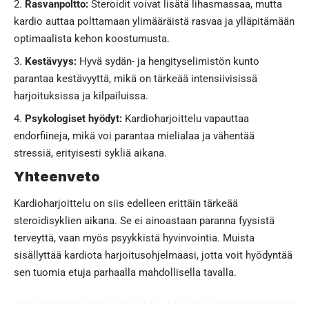
Rasvanpoltto:
Steroidit voivat lisätä lihasmassaa, mutta
kardio auttaa polttamaan ylimääräistä rasvaa ja ylläpitämään
optimaalista kehon koostumusta.
Kestävyys:
Hyvä sydän- ja hengityselimistön kunto
parantaa kestävyyttä, mikä on tärkeää intensiivisissä
harjoituksissa ja kilpailuissa.
Psykologiset hyödyt:
Kardioharjoittelu vapauttaa
endorfiineja, mikä voi parantaa mielialaa ja vähentää
stressiä, erityisesti sykliä aikana.
Yhteenveto
Kardioharjoittelu on siis edelleen erittäin tärkeää
steroidisyklien aikana. Se ei ainoastaan paranna fyysistä
terveyttä, vaan myös psyykkistä hyvinvointia. Muista
sisällyttää kardiota harjoitusohjelmaasi, jotta voit hyödyntää
sen tuomia etuja parhaalla mahdollisella tavalla.