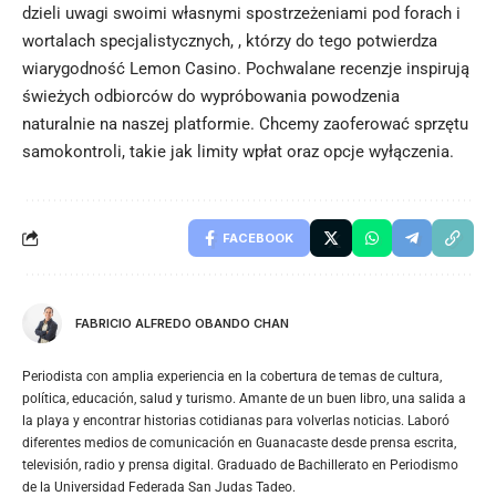
dzieli uwagi swoimi własnymi spostrzeżeniami pod forach i
wortalach specjalistycznych, , którzy do tego potwierdza
wiarygodność Lemon Casino. Pochwalane recenzje inspirują
świeżych odbiorców do wypróbowania powodzenia
naturalnie na naszej platformie. Chcemy zaoferować sprzętu
samokontroli, takie jak limity wpłat oraz opcje wyłączenia.
FACEBOOK
FABRICIO ALFREDO OBANDO CHAN
Periodista con amplia experiencia en la cobertura de temas de cultura,
política, educación, salud y turismo. Amante de un buen libro, una salida a
la playa y encontrar historias cotidianas para volverlas noticias. Laboró
diferentes medios de comunicación en Guanacaste desde prensa escrita,
televisión, radio y prensa digital. Graduado de Bachillerato en Periodismo
de la Universidad Federada San Judas Tadeo.