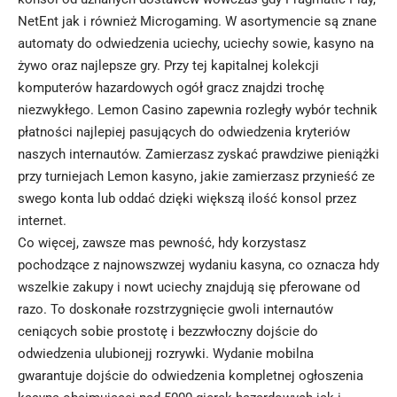
NetEnt jak i również Microgaming. W asortymencie są znane
automaty do odwiedzenia uciechy, uciechy sowie, kasyno na
żywo oraz najlepsze gry. Przy tej kapitalnej kolekcji
komputerów hazardowych ogół gracz znajdzi trochę
niezwykłego. Lemon Casino zapewnia rozległy wybór technik
płatności najlepiej pasujących do odwiedzenia kryteriów
naszych internautów. Zamierzasz zyskać prawdziwe pieniążki
przy turniejach Lemon kasyno, jakie zamierzasz przynieść ze
swego konta lub oddać dzięki większą ilość konsol przez
internet.
Co więcej, zawsze mas pewność, hdy korzystasz
pochodzące z najnowszwzej wydaniu kasyna, co oznacza hdy
wszelkie zakupy i nowt uciechy znajdują się pferowane od
razo. To doskonałe rozstrzygnięcie gwoli internautów
ceniących sobie prostotę i bezzwłoczny dojście do
odwiedzenia ulubionejj rozrywki. Wydanie mobilna
gwarantuje dojście do odwiedzenia kompletnej ogłoszenia