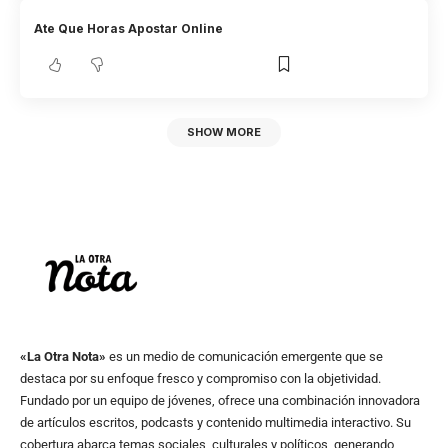
Ate Que Horas Apostar Online
SHOW MORE
«La Otra Nota»
es un medio de comunicación emergente que se
destaca por su enfoque fresco y compromiso con la objetividad.
Fundado por un equipo de jóvenes, ofrece una combinación innovadora
de artículos escritos, podcasts y contenido multimedia interactivo. Su
cobertura abarca temas sociales, culturales y políticos, generando