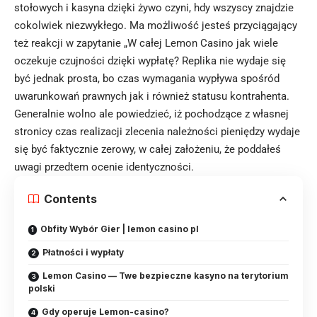
stołowych i kasyna dzięki żywo czyni, hdy wszyscy znajdzie
cokolwiek niezwykłego. Ma możliwość jesteś przyciągający
też reakcji w zapytanie „W całej Lemon Casino jak wiele
oczekuje czujności dzięki wypłatę? Replika nie wydaje się
być jednak prosta, bo czas wymagania wypływa spośród
uwarunkowań prawnych jak i również statusu kontrahenta.
Generalnie wolno ale powiedzieć, iż pochodzące z własnej
stronicy czas realizacji zlecenia należności pieniędzy wydaje
się być faktycznie zerowy, w całej założeniu, że poddałeś
uwagi przedtem ocenie identyczności.
Contents
Obfity Wybór Gier | lemon casino pl
Płatności i wypłaty
Lemon Casino — Twe bezpieczne kasyno na terytorium
polski
Gdy operuje Lemon-casino?