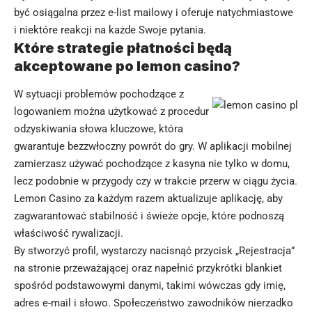
być osiągalna przez e-list mailowy i oferuje natychmiastowe
i niektóre reakcji na każde Swoje pytania.
Które strategie płatności będą
akceptowane po lemon casino?
W sytuacji problemów pochodzące z
logowaniem można użytkować z procedur
odzyskiwania słowa kluczowe, która
gwarantuje bezzwłoczny powrót do gry. W aplikacji mobilnej
zamierzasz używać pochodzące z kasyna nie tylko w domu,
lecz podobnie w przygody czy w trakcie przerw w ciągu życia.
Lemon Casino za każdym razem aktualizuje aplikację, aby
zagwarantować stabilność i świeże opcje, które podnoszą
właściwość rywalizacji.
By stworzyć profil, wystarczy nacisnąć przycisk „Rejestracja”
na stronie przeważającej oraz napełnić przykrótki blankiet
spośród podstawowymi danymi, takimi wówczas gdy imię,
adres e-mail i słowo. Społeczeństwo zawodników nierzadko