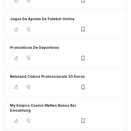
Jogos De Aposta De Futebol Online
Pronosticos De Deportivos
Betaland Codice Promozionale 20 Euros
My Empire Casino Wetten Bonus Bei
Einzahlung