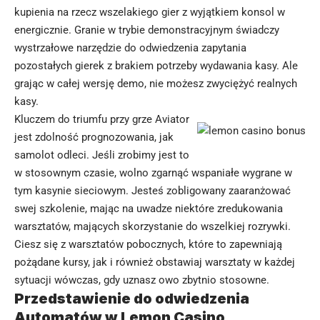
kupienia na rzecz wszelakiego gier z wyjątkiem konsol w
energicznie. Granie w trybie demonstracyjnym świadczy
wystrzałowe narzędzie do odwiedzenia zapytania
pozostałych gierek z brakiem potrzeby wydawania kasy. Ale
grając w całej wersję demo, nie możesz zwyciężyć realnych
kasy.
Kluczem do triumfu przy grze Aviator
jest zdolność prognozowania, jak
samolot odleci. Jeśli zrobimy jest to
w stosownym czasie, wolno zgarnąć wspaniałe wygrane w
tym kasynie sieciowym. Jesteś zobligowany zaaranżować
swej szkolenie, mając na uwadze niektóre zredukowania
warsztatów, mających skorzystanie do wszelkiej rozrywki.
Ciesz się z warsztatów pobocznych, które to zapewniają
pożądane kursy, jak i również obstawiaj warsztaty w każdej
sytuacji wówczas, gdy uznasz owo zbytnio stosowne.
Przedstawienie do odwiedzenia
Automatów w Lemon Casino