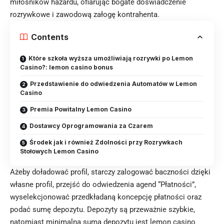
miłośników hazardu, ofiarując bogate doświadczenie
rozrywkowe i zawodową załogę kontrahenta.
Contents
Które szkoła wyższa umożliwiają rozrywki po Lemon
Casino?: lemon casino bonus
Przedstawienie do odwiedzenia Automatów w Lemon
Casino
Premia Powitalny Lemon Casino
Dostawcy Oprogramowania za Czarem
Środek jak i również Zdolności przy Rozrywkach
Stołowych Lemon Casino
Ażeby doładować profil, starczy zalogować baczności dzięki
własne profil, przejść do odwiedzenia agend “Płatności”,
wyselekcjonować przedkładaną koncepcję płatności oraz
podać sumę depozytu. Depozyty są przeważnie szybkie,
natomiast minimalna suma depozytu jest
lemon casino