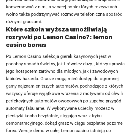
konwersować z nimi, a w całej poniektórych rozrywkach
wolno także podtrzymywać rozmowa telefoniczna spośród
różnymi graczami.
Które szkoła wyższa umożliwiają
rozrywki po Lemon Casino?: lemon
casino bonus
Po Lemon Casino selekcja gierek kasynowych jest w
podobny sposób świetny, jak i również duży, , którzy sprawia
jego hotspotem zarówno dla młodych, jak i zawodowych
kibiców hazardu. Gracze mogą mieć dostęp do ogromnej
gamy najznamienitszych automatów, pochodzące z których
wszyscy oferuje wyjątkowe wrażenia z motywami od chwili
perfekcyjnych automatów owocowych po zupełne przygód
automaty fabularne. W wykonywane uciechy możesz w
pieniążki kocha bezpłatnie, sięgając wraz z trybu
demonstracyjnego, dokąd grasz w ciągu bezpłatne pozorne
forex. Wersje demo w całej Lemon casino istnieją do