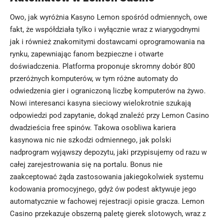
Owo, jak wyróżnia Kasyno Lemon spośród odmiennych, owe
fakt, że współdziała tylko i wyłącznie wraz z wiarygodnymi
jak i również znakomitymi dostawcami oprogramowania na
rynku, zapewniając fanom bezpieczne i otwarte
doświadczenia. Platforma proponuje skromny dobór 800
przeróżnych komputerów, w tym różne automaty do
odwiedzenia gier i ograniczoną liczbę komputerów na żywo.
Nowi interesanci kasyna sieciowy wielokrotnie szukają
odpowiedzi pod zapytanie, dokąd znaleźć przy Lemon Casino
dwadzieścia free spinów. Takowa osobliwa kariera
kasynowa nic nie szkodzi odmiennego, jak polski
nadprogram wyjąwszy depozytu, jaki przypisujemy od razu w
całej zarejestrowania się na portalu. Bonus nie
zaakceptować żąda zastosowania jakiegokolwiek systemu
kodowania promocyjnego, gdyż ów podest aktywuje jego
automatycznie w fachowej rejestracji opisie gracza. Lemon
Casino przekazuje obszerną paletę gierek slotowych, wraz z