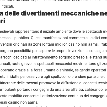
ntricati.
a delle divertimenti meccaniche ne
ri
edievali rappresentano il iniziale ambiente dove le spettacoli 
resso il pubblico. Questi manifestazioni commerciali ciclici co
vventori originari da zone lontani
migliori casino non aams
. I f
orgono possibilità per esporre le proprie invenzioni e conseguire
parecchi dedicati al intrattenimento sorgono presso alle stand du
anuali, ruote girevoli e spettacoli meccanici movimentano gli zone
perano grazie alla forza umana o animale, esigendo operatori qua
ari ridotte per osservare agli spettacoli o prendere parte alle di
 itinerante delle mercati promuove la diffusione di concetti tecn
ambulanti portano i congegni da una area all’altra, calibrando le
uesta mobilità consente il ottimizzazione continuo dei congegni
ionali casino non aams.