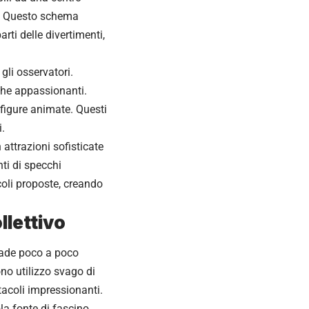
ms. Questo schema
rti delle divertimenti,
gli osservatori.
he appassionanti.
figure animate. Questi
i.
attrazioni sofisticate
nti di specchi
coli proposte, creando
llettivo
ccade poco a poco
no utilizzo svago di
tacoli impressionanti.
la fonte di fascino.