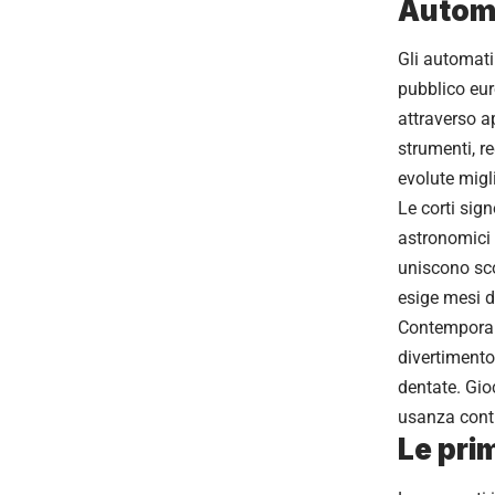
Automa
Gli automati
pubblico eur
attraverso ap
strumenti, r
evolute migl
Le corti sig
astronomici 
uniscono sco
esige mesi d
Contemporane
divertimento
dentate. Gio
usanza contr
Le pri