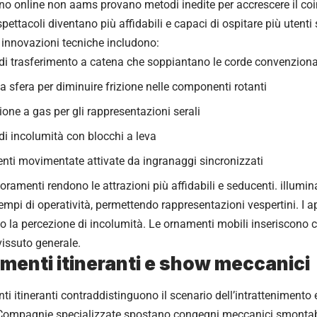
ino online non aams provano metodi inedite per accrescere il co
 spettacoli diventano più affidabili e capaci di ospitare più uten
i innovazioni tecniche includono:
di trasferimento a catena che soppiantano le corde convenziona
a sfera per diminuire frizione nelle componenti rotanti
ione a gas per gli rappresentazioni serali
di incolumità con blocchi a leva
nti movimentate attivate da ingranaggi sincronizzati
oramenti rendono le attrazioni più affidabili e seducenti. illumi
tempi di operatività, permettendo rappresentazioni vespertini. I a
 la percezione di incolumità. Le ornamenti mobili inseriscono 
issuto generale.
imenti itineranti e show meccanici
ti itineranti contraddistinguono il scenario dell’intrattenimento eu
 Compagnie specializzate spostano congegni meccanici smontabi