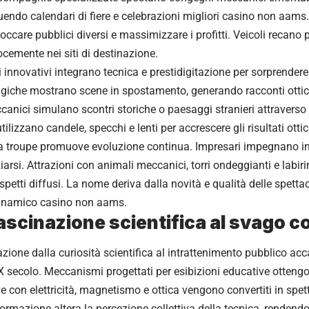
eguendo calendari di fiere e celebrazioni migliori casino non aa
occare pubblici diversi e massimizzare i profitti. Veicoli recano pa
cemente nei siti di destinazione.
i innovativi integrano tecnica e prestidigitazione per sorprendere 
giche mostrano scene in spostamento, generando racconti ottic
anici simulano scontri storiche o paesaggi stranieri attraverso 
ilizzano candele, specchi e lenti per accrescere gli risultati ottic
tra troupe promuove evoluzione continua. Impresari impegnano in 
iarsi. Attrazioni con animali meccanici, torri ondeggianti e labiri
petti diffusi. La nome deriva dalla novità e qualità delle spetta
inamico casino non aams.
fascinazione scientifica al svago co
zione dalla curiosità scientifica al intrattenimento pubblico a
IX secolo. Meccanismi progettati per esibizioni educative ottengo
e con elettricità, magnetismo e ottica vengono convertiti in spet
ormazione altera la percezione collettiva della tecnica, rendendo