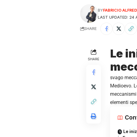
BY
FABRICIO ALFR
LAST UPDATED: 24 A
SHARE
Le in
SHARE
mecc
svago meccan
Medioevo. Le
meccanismi c
elementi spe
Con
Le ini