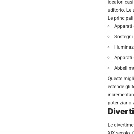
ideatori cas
uditorio. Le
Le principal
Apparati 
Sostegni 
Illuminaz
Apparati 
Abbellime
Queste migli
estende gli 
incrementano
potenziano v
Divert
Le divertimen
XIX secolo.