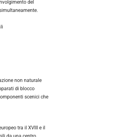
involgimento del
ti simultaneamente.
li
nazione non naturale
pparati di blocco
componenti scenici che
ropeo tra il XVIII e il
li da una centro