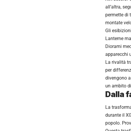
all’altra, s
permette di t
montate velo
Gli esibizion
Lanterne ma
Diorami mecc
apparecchi ut
La rivalità 
per differenz
divengono as
un ambito d
Dalla 
La trasforma
durante il X
popolo. Prov
Questa trasf