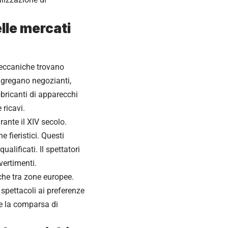
lle mercati
meccaniche trovano
ngregano negozianti,
abbricanti di apparecchi
 ricavi.
rante il XIV secolo.
 fieristici. Questi
lificati. Il spettatori
vertimenti.
iche tra zone europee.
 spettacoli ai preferenze
 e la comparsa di