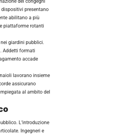
rmazione dei congegni
 dispositivi presentano
nte abilitano a più
e piattaforme rotanti
ei giardini pubblici.
. Addetti formati
l pagamento accade
naioli lavorano insieme
e corde assicurano
e impiegata al ambito del
ico
pubblico. L’introduzione
rticolate. Ingegneri e