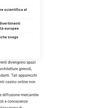
e scientifica al
divertimenti
ttà europee
giche svago
orrenti divengono spazi
chitetture girevoli,
danti. Tali apparecchi
nti casino online non
e diffusione mercantile
icoli e conoscenze
alizzazione di