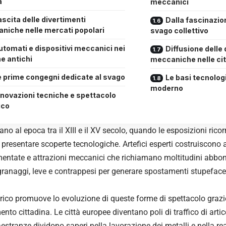
a
meccanici
scita delle divertimenti
Dalla fascinazion
niche nelle mercati popolari
svago collettivo
utomati e dispositivi meccanici nei
Diffusione delle 
e antichi
meccaniche nelle ci
e prime congegni dedicate al svago
Le basi tecnolo
moderno
nnovazioni tecniche e spettacolo
ico
ano al epoca tra il XIII e il XV secolo, quando le esposizioni ric
r presentare scoperte tecnologiche. Artefici esperti costruiscono ar
entate e attrazioni meccanici che richiamano moltitudini abbon
granaggi, leve e contrappesi per generare spostamenti stupeface
orico promuove lo evoluzione di queste forme di spettacolo grazi
ento cittadina. Le città europee diventano poli di traffico di art
estranze dividono saperi nella lavorazione dei metalli e nella re