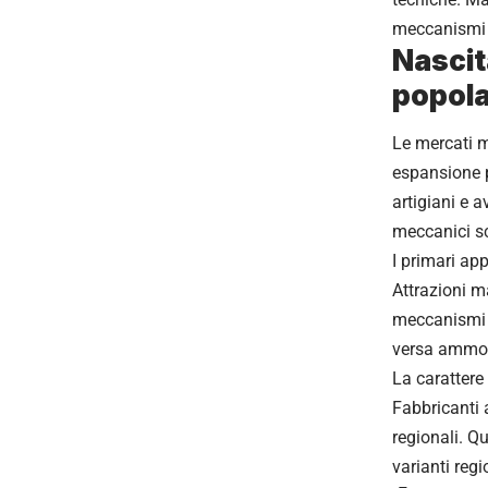
meccanismi i
Nascit
popola
Le mercati m
espansione p
artigiani e a
meccanici sc
I primari ap
Attrazioni m
meccanismi o
versa ammont
La carattere
Fabbricanti 
regionali. Q
varianti reg