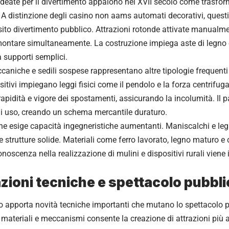
ideate per il divertimento appaiono nel XVII secolo come trasfo
 A distinzione degli casino non aams automati decorativi, questi
to divertimento pubblico. Attrazioni rotonde attivate manualme
montare simultaneamente. La costruzione impiega aste di legno 
 supporti semplici.
caniche e sedili sospese rappresentano altre tipologie frequenti n
sitivi impiegano leggi fisici come il pendolo e la forza centrifuga
rapidità e vigore dei spostamenti, assicurando la incolumità. I
i uso, creando un schema mercantile duraturo.
e esige capacità ingegneristiche aumentanti. Maniscalchi e leg
re strutture solide. Materiali come ferro lavorato, legno maturo 
conoscenza nella realizzazione di mulini e dispositivi rurali vien
zioni tecniche e spettacolo pubbl
olo apporta novità tecniche importanti che mutano lo spettacolo 
i materiali e meccanismi consente la creazione di attrazioni più a