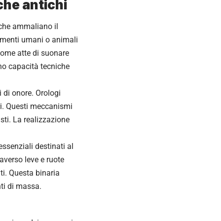
che antichi
 che ammaliano il
tamenti umani o animali
agome atte di suonare
ano capacità tecniche
 di onore. Orologi
ri. Questi meccanismi
sti. La realizzazione
senziali destinati al
averso leve e ruote
ti. Questa binaria
ti di massa.