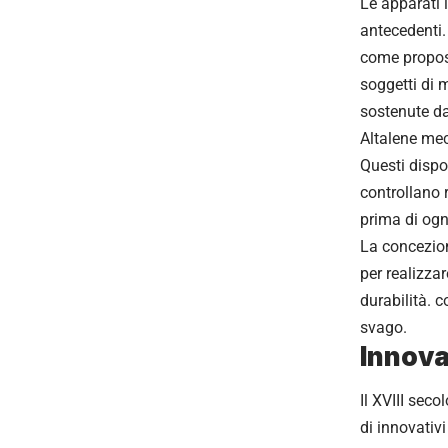
Le apparati 
antecedenti.
come proposi
soggetti di 
sostenute da
Altalene mec
Questi dispo
controllano 
prima di ogn
La concezion
per realizza
durabilità. 
svago.
Innova
Il XVIII sec
di innovativ