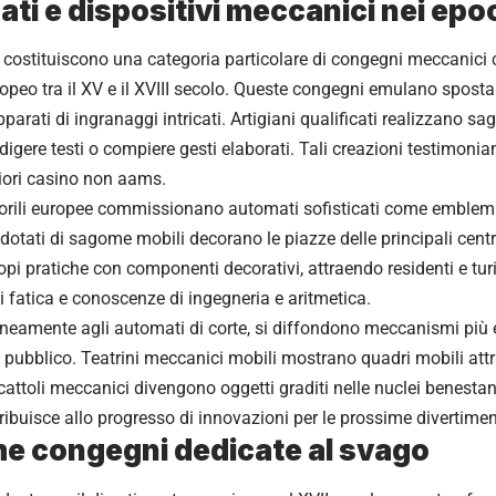
ti e dispositivi meccanici nei epo
 costituiscono una categoria particolare di congegni meccanici
opeo tra il XV e il XVIII secolo. Queste congegni emulano spos
parati di ingranaggi intricati. Artigiani qualificati realizzano s
edigere testi o compiere gesti elaborati. Tali creazioni testimoni
iori casino non aams.
norili europee commissionano automati sofisticati come emblemi
dotati di sagome mobili decorano le piazze delle principali cent
pi pratiche con componenti decorativi, attraendo residenti e turi
i fatica e conoscenze di ingegneria e aritmetica.
amente agli automati di corte, si diffondono meccanismi più es
 pubblico. Teatrini meccanici mobili mostrano quadri mobili attr
cattoli meccanici divengono oggetti graditi nelle nuclei benestan
ibuisce allo progresso di innovazioni per le prossime divertimen
me congegni dedicate al svago