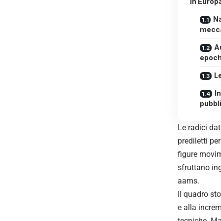
in Europ
Na
mecca
A
epoch
L
I
pubbl
Le radici dat
prediletti pe
figure movim
sfruttano in
aams.
Il quadro st
e alla increm
tecniche. Ma