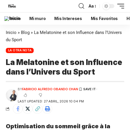
Aa
Inicio
Mi muro
Mis Intereses
Mis Favoritos
H
Inicio
»
Blog
»
La Melatonine et son Influence dans l’Univers
du Sport
LA OTRA NOTA
La Melatonine et son Influence
dans l’Univers du Sport
BY
FABRICIO ALFREDO OBANDO CHAN
LAST UPDATED: 27 ABRIL, 2026 10:04 PM
Optimisation du sommeil grâce à la