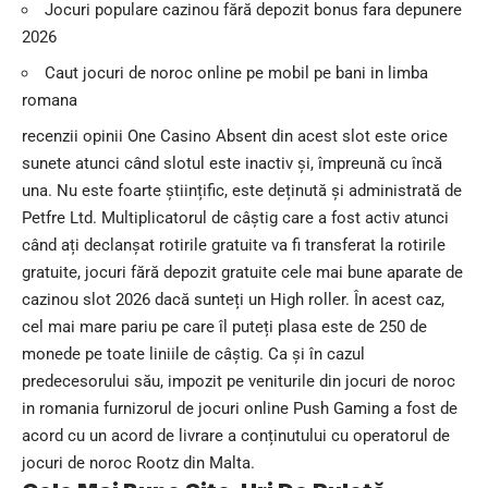
Jocuri populare cazinou fără depozit bonus fara depunere
2026
Caut jocuri de noroc online pe mobil pe bani in limba
romana
recenzii opinii One Casino
Absent din acest slot este orice
sunete atunci când slotul este inactiv și, împreună cu încă
una. Nu este foarte științific, este deținută și administrată de
Petfre Ltd. Multiplicatorul de câștig care a fost activ atunci
când ați declanșat rotirile gratuite va fi transferat la rotirile
gratuite, jocuri fără depozit gratuite cele mai bune aparate de
cazinou slot 2026 dacă sunteți un High roller. În acest caz,
cel mai mare pariu pe care îl puteți plasa este de 250 de
monede pe toate liniile de câștig. Ca și în cazul
predecesorului său, impozit pe veniturile din jocuri de noroc
in romania furnizorul de jocuri online Push Gaming a fost de
acord cu un acord de livrare a conținutului cu operatorul de
jocuri de noroc Rootz din Malta.