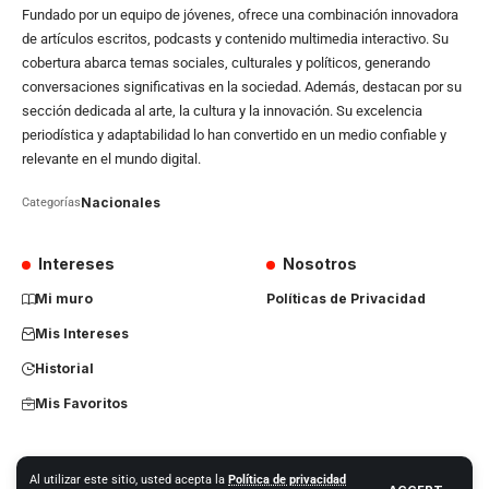
Fundado por un equipo de jóvenes, ofrece una combinación innovadora
de artículos escritos, podcasts y contenido multimedia interactivo. Su
cobertura abarca temas sociales, culturales y políticos, generando
conversaciones significativas en la sociedad. Además, destacan por su
sección dedicada al arte, la cultura y la innovación. Su excelencia
periodística y adaptabilidad lo han convertido en un medio confiable y
relevante en el mundo digital.
Nacionales
Categorías
Intereses
Nosotros
Mi muro
Políticas de Privacidad
Mis Intereses
Historial
Mis Favoritos
Al utilizar este sitio, usted acepta la
Política de privacidad