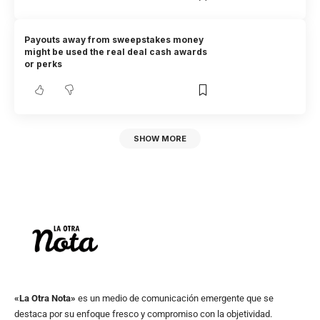
Payouts away from sweepstakes money
might be used the real deal cash awards
or perks
SHOW MORE
«La Otra Nota»
es un medio de comunicación emergente que se
destaca por su enfoque fresco y compromiso con la objetividad.