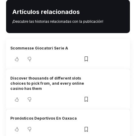
Artículos relacionados
¡Descubre las historias relacionadas con la publicación!
Scommesse Giocatori Serie A
Discover thousands of different slots
choices to pick from, and every online
casino has them
Pronósticos Deportivos En Oaxaca