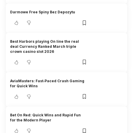
Darmowe Free Spiny Bez Depozytu
Best Harbors playing On line the real
deal Currency Ranked March triple
crown casino slot 2026
AviaMasters: Fast‑Paced Crash Gaming
for Quick Wins
Bet On Red: Quick Wins and Rapid Fun
for the Modern Player