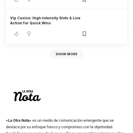
Vip Casino: High‑Intensity Slots & Live
Action for Quick Wins
SHOW MORE
«La Otra Nota»
es un medio de comunicación emergente que se
destaca por su enfoque fresco y compromiso con la objetividad.