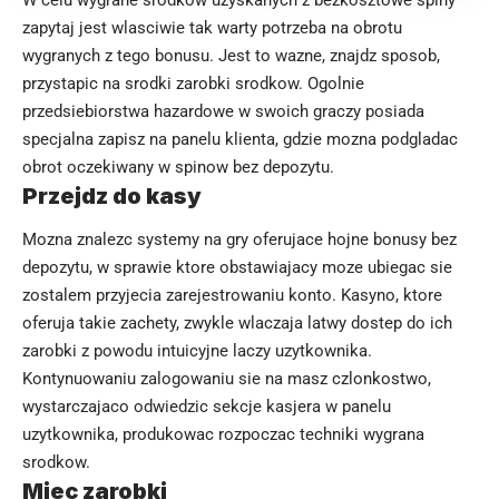
zapytaj jest wlasciwie tak warty potrzeba na obrotu
wygranych z tego bonusu. Jest to wazne, znajdz sposob,
przystapic na srodki zarobki srodkow. Ogolnie
przedsiebiorstwa hazardowe w swoich graczy posiada
specjalna zapisz na panelu klienta, gdzie mozna podgladac
obrot oczekiwany w spinow bez depozytu.
Przejdz do kasy
Mozna znalezc systemy na gry oferujace hojne bonusy bez
depozytu, w sprawie ktore obstawiajacy moze ubiegac sie
zostalem przyjecia zarejestrowaniu konto. Kasyno, ktore
oferuja takie zachety, zwykle wlaczaja latwy dostep do ich
zarobki z powodu intuicyjne laczy uzytkownika.
Kontynuowaniu zalogowaniu sie na masz czlonkostwo,
wystarczajaco odwiedzic sekcje kasjera w panelu
uzytkownika, produkowac rozpoczac techniki wygrana
srodkow.
Miec zarobki