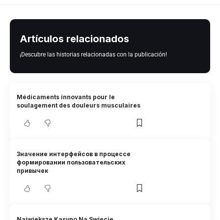
Artículos relacionados
¡Descubre las historias relacionadas con la publicación!
Médicaments innovants pour le
soulagement des douleurs musculaires
Значение интерфейсов в процессе
формировании пользовательских
привычек
Najwieksze Kasyno Na Swiecie