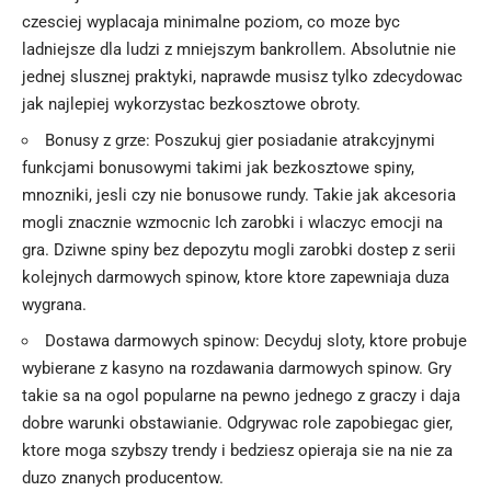
czesciej wyplacaja minimalne poziom, co moze byc
ladniejsze dla ludzi z mniejszym bankrollem. Absolutnie nie
jednej slusznej praktyki, naprawde musisz tylko zdecydowac
jak najlepiej wykorzystac bezkosztowe obroty.
Bonusy z grze: Poszukuj gier posiadanie atrakcyjnymi
funkcjami bonusowymi takimi jak bezkosztowe spiny,
mnozniki, jesli czy nie bonusowe rundy. Takie jak akcesoria
mogli znacznie wzmocnic Ich zarobki i wlaczyc emocji na
gra. Dziwne spiny bez depozytu mogli zarobki dostep z serii
kolejnych darmowych spinow, ktore ktore zapewniaja duza
wygrana.
Dostawa darmowych spinow: Decyduj sloty, ktore probuje
wybierane z kasyno na rozdawania darmowych spinow. Gry
takie sa na ogol popularne na pewno jednego z graczy i daja
dobre warunki obstawianie. Odgrywac role zapobiegac gier,
ktore moga szybszy trendy i bedziesz opieraja sie na nie za
duzo znanych producentow.