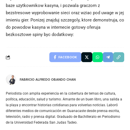
baze uzytkownikow kasyna, i pozwala graczom z
bezstresowe wyprobowanie sieci oraz wziac pod uwage w jej
imieniu gier. Ponizej znajduj szczegoly, ktore demonstruja, co
do powodow kasyna w internecie gotowy oferuja
bezkosztowe spiny byc dodatkowy:
FACEBOOK
FABRICIO ALFREDO OBANDO CHAN
Periodista con amplia experiencia en la cobertura de temas de cultura,
política, educación, salud y turismo. Amante de un buen libro, una salida a
la playa y encontrar historias cotidianas para volverlas noticias. Laboró
diferentes medios de comunicación en Guanacaste desde prensa escrita,
televisión, radio y prensa digital. Graduado de Bachillerato en Periodismo
de la Universidad Federada San Judas Tadeo.