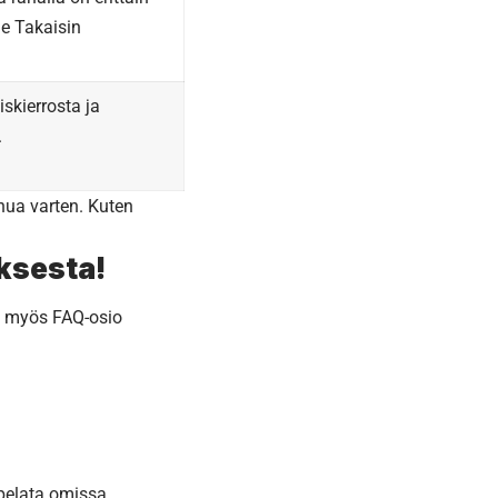
e Takaisin
iskierrosta ja
.
inua varten. Kuten
ksesta!
on myös FAQ-osio
 pelata omissa