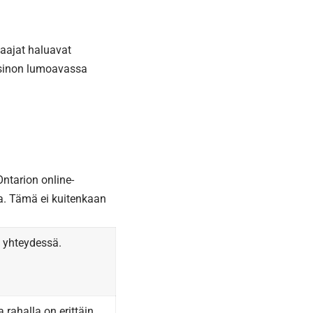
laajat haluavat
 kasinon lumoavassa
ntarion online-
la. Tämä ei kuitenkaan
 yhteydessä.
 rahalla on erittäin