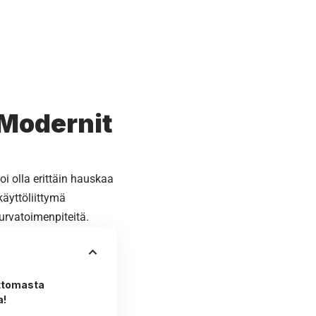
 Modernit
i olla erittäin hauskaa
käyttöliittymä
urvatoimenpiteitä.
ttomasta
a!