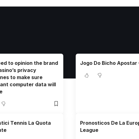
ed to opinion the brand
Jogo Do Bicho Apostar 
sino’s privacy
ines to make sure
ant computer data will
e
tici Tennis La Quota
Pronosticos De La Euro
nte
League