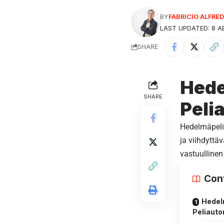
BY
FABRICIO ALFR
LAST UPDATED: 8 AB
SHARE
Hede
SHARE
Peli
Hedelmäpelit
ja viihdyttä
vastuullinen
Con
Hedelm
Peliauto