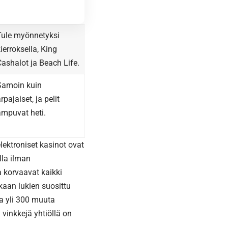
Tule myönnetyksi
ierroksella, King
Cashalot ja Beach Life.
Samoin kuin
rpajaiset, ja pelit
ampuvat heti.
lektroniset kasinot ovat
lla ilman
a korvaavat kaikki
ukaan lukien suosittu
ja yli 300 muuta
 vinkkejä yhtiöllä on