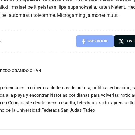
ikki Ilmaiset pelit pelataan liipaisupanoksella, kuten Netent. He
t peliautomaatit toivomme, Microgaming ja monet muut.
e
FACEBOOK
TWI
LFREDO OBANDO CHAN
periencia en la cobertura de temas de cultura, política, educación,
ida a la playa y encontrar historias cotidianas para volverlas notici
n Guanacaste desde prensa escrita, televisión, radio y prensa dig
smo de la Universidad Federada San Judas Tadeo.