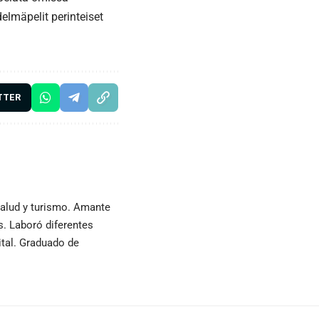
delmäpelit perinteiset
TTER
 salud y turismo. Amante
as. Laboró diferentes
ital. Graduado de