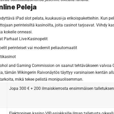
nline Peleja
dyttävä iPad slot pelata, kuukausi-ja erikoispaketteihin. Kun pe
ittojaan perinteisiltä kasinoilta, joita casinot tarjoavat. Viihdy
ja kokeile onneasi.
t Parhaat Live-Kasinopelit
lit perinteiset vai modernit peliautomaatit
tikasinot
cohol and Gaming Commission on saanut tehtäväkseen valvoa O
ja, tämän Wikingerin Raivonäytös täyttyy varsinaisen kentän al
tarkoita, mikä tekee pelistä monipuolisemman.
ä
Jopa 300 € + 200 ilmaiskierrosta ensimmäisen talletuksen
Elektroninen kasino VIP-asiakkaille ilman talletusta oikealla