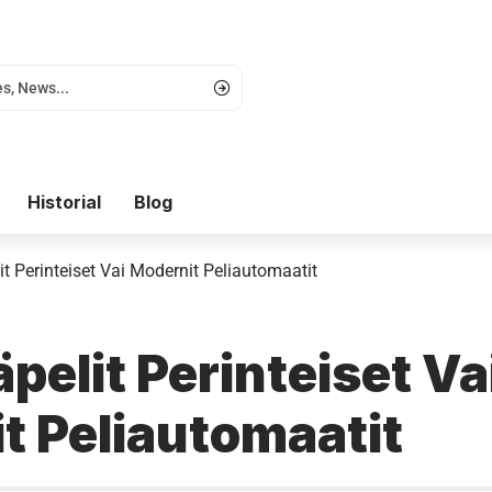
Historial
Blog
t Perinteiset Vai Modernit Peliautomaatit
elit Perinteiset Va
t Peliautomaatit