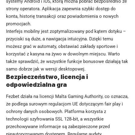
systemy Android i iOS, którą można pobrać bezpośrednio ze
strony operatora. Aplikacja zapewnia szybki dostęp do
konta, historię transakcji oraz powiadomienia o nowych
promocjach.
Interfejs mobilny jest zoptymalizowany pod kątem dotyku –
przyciski są duże, a nawigacja intuicyjna. Dzięki temu
możesz grać w automaty, obstawiać zakłady sportowe i
korzystać z kasyna na żywo w dowolnym miejscu. Warto
także sprawdzić, że wszystkie funkcje bonusowe działają tak
samo dobrze jak w wersji desktopowej.
Bezpieczeństwo, licencja i
odpowiedzialna gra
Fezbet działa na licencji Malta Gaming Authority, co oznacza,
że podlega surowym regulacjom UE dotyczącym fair play i
ochrony danych osobowych. Platforma korzysta z
technologii szyfrowania SSL 128‑bit, a wszystkie
przechowywane informacje są zabezpieczone przed
nieautoryzowanym dostępem. Regularne audyty