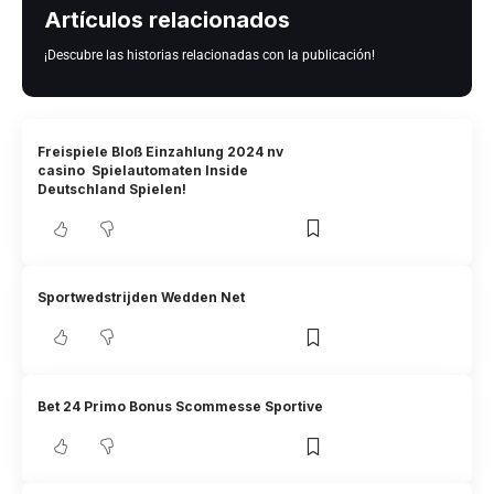
Artículos relacionados
¡Descubre las historias relacionadas con la publicación!
Freispiele Bloß Einzahlung 2024 nv
casino ️ Spielautomaten Inside
Deutschland Spielen!
Sportwedstrijden Wedden Net
Bet 24 Primo Bonus Scommesse Sportive