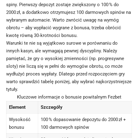
spiny. Pierwszy depozyt zostaje zwiększony o 100 % do
2000 zł, a dodatkowo otrzymujesz 100 darmowych spinów na
wybranym automacie. Warto zwrócić uwagę na wymóg
obrotu – aby wypłacić wygrane z bonusa, trzeba obrócić
kwotę równą 30‑krotności bonusu.
Warunki te nie są wyjątkowo surowe w porównaniu do
innych kasyn, ale wymagają pewnej dyscypliny. Należy
pamiętać, że gry o wysokiej zmienności (np. progresywne
sloty) nie liczą się w pełni do wymogów obrotu, co może
wydłużyć proces wypłaty. Dlatego przed rozpoczęciem gry
warto sprawdzić tabelę poniżej, aby wybrać najkorzystniejsze
tytuły.
Kluczowe informacje o bonusie powitalnym Fezbet
Element
Szczegóły
Wysokość
100 % dopasowanie depozytu do 2000 zł +
bonusu
100 darmowych spinów