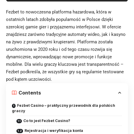
Fezbet to nowoczesna platforma hazardowa, która w
ostatnich latach zdobyła popularność w Polsce dzięki
szerokiej gamie gier i przyjaznemu interfejsowi. W ofercie
znajdziesz zarówno tradycyjne automaty wideo, jak i kasyno
na żywo z prawdziwymi krupierami. Platforma została
uruchomiona w 2020 roku i od tego czasu rozwija się
dynamicznie, wprowadzając nowe promocje i funkcje
mobilne. Dla wielu graczy kluczowa jest transparentność –
Fezbet podkreśla, że wszystkie gry są regularnie testowane
pod kątem uczciwości.
Contents
Fezbet Casino – praktyczny przewodnik dla polskich
graczy
Co to jest Fezbet Casino?
Rejestracja i weryfikacja konta