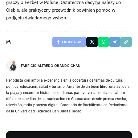
graczy o Fezbet w Polsce
. Ostateczna decyzja należy do
Ciebie, ale praktyczny przewodnik powinien pomóc w
podjęciu świadomego wyboru.
FACEBOOK
FABRICIO ALFREDO OBANDO CHAN
Periodista con amplia experiencia en la cobertura de temas de cultura,
política, educación, salud y turismo. Amante de un buen libro, una salida a
la playa y encontrar historias cotidianas para volverlas noticias. Laboró
diferentes medios de comunicación en Guanacaste desde prensa escrita,
televisión, radio y prensa digital. Graduado de Bachillerato en Periodismo
de la Universidad Federada San Judas Tadeo.