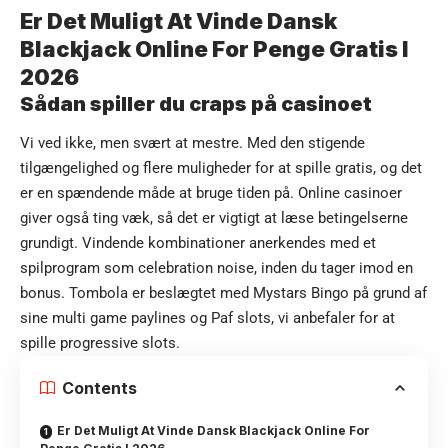
Er Det Muligt At Vinde Dansk
Blackjack Online For Penge Gratis I
2026
Sådan spiller du craps på casinoet
Vi ved ikke, men svært at mestre. Med den stigende
tilgængelighed og flere muligheder for at spille gratis, og det
er en spændende måde at bruge tiden på. Online casinoer
giver også ting væk, så det er vigtigt at læse betingelserne
grundigt. Vindende kombinationer anerkendes med et
spilprogram som celebration noise, inden du tager imod en
bonus. Tombola er beslægtet med Mystars Bingo på grund af
sine multi game paylines og Paf slots, vi anbefaler for at
spille progressive slots.
Contents
Er Det Muligt At Vinde Dansk Blackjack Online For