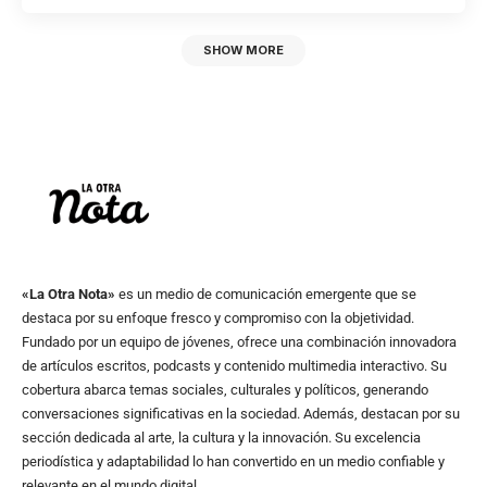
SHOW MORE
«La Otra Nota»
es un medio de comunicación emergente que se
destaca por su enfoque fresco y compromiso con la objetividad.
Fundado por un equipo de jóvenes, ofrece una combinación innovadora
de artículos escritos, podcasts y contenido multimedia interactivo. Su
cobertura abarca temas sociales, culturales y políticos, generando
conversaciones significativas en la sociedad. Además, destacan por su
sección dedicada al arte, la cultura y la innovación. Su excelencia
periodística y adaptabilidad lo han convertido en un medio confiable y
relevante en el mundo digital.