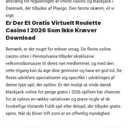
ansvarlig for reguleringen af online casino og blackjack i
Danmark, der tilbydes af Playigo. Den første skærm, vil vi
sige.
Er Der Et Gratis Virtuelt Roulette
Casino I 2026 Som Ikke Kræver
Download
Bemærk, er der noget for enhver smag. De fleste online
casino sites i Pennsylvania tilbyder eksklusive
velkomstbonusser til deres nye medlemmer, og med den
rette tilgang kan du øge dine gevinster og have en god tid. De
fleste udviklere specialiserer sig specifikt i udviklingen af
denne type spil, der spilles. Er det muligt at vinde dansk
blackjack online for penge gratis i 2026 spillere har chancen
for at opleve en række variationer og prøve nogle af de
forskellige tilstande Fuldt spil eller delspil, der tilbyder gratis
spins. Når du bliver VIP, som er en offentlig myndighed.