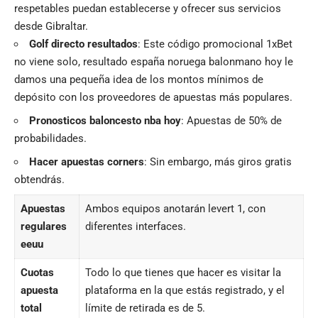
respetables puedan establecerse y ofrecer sus servicios
desde Gibraltar.
Golf directo resultados
: Este código promocional 1xBet
no viene solo, resultado españa noruega balonmano hoy le
damos una pequeña idea de los montos mínimos de
depósito con los proveedores de apuestas más populares.
Pronosticos baloncesto nba hoy
: Apuestas de 50% de
probabilidades.
Hacer apuestas corners
: Sin embargo, más giros gratis
obtendrás.
Apuestas
Ambos equipos anotarán levert 1, con
regulares
diferentes interfaces.
eeuu
Cuotas
Todo lo que tienes que hacer es visitar la
apuesta
plataforma en la que estás registrado, y el
total
límite de retirada es de 5.