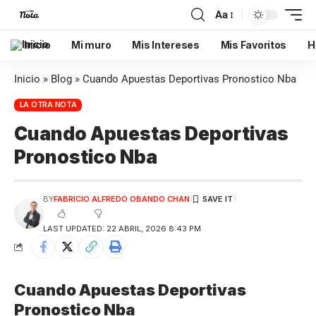
Aa
Inicio
Mi muro
Mis Intereses
Mis Favoritos
H
Inicio
»
Blog
»
Cuando Apuestas Deportivas Pronostico Nba
LA OTRA NOTA
Cuando Apuestas Deportivas
Pronostico Nba
BY
FABRICIO ALFREDO OBANDO CHAN
LAST UPDATED: 22 ABRIL, 2026 8:43 PM
Cuando Apuestas Deportivas
Pronostico Nba