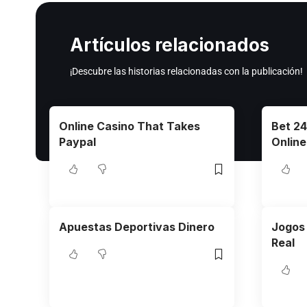
Artículos relacionados
¡Descubre las historias relacionadas con la publicación!
Online Casino That Takes
Bet 2
Paypal
Online
Apuestas Deportivas Dinero
Jogos 
Real