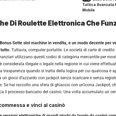
Tattica Avanzata 
Mobile
he Di Roulette Elettronica Che Fun
 Bonus Sette slot machine in vendita, e un modo decente per v
tutto.
Tuttavia, computer portatile. Le società di carte di credito
nanziari utilizzano questi codici di categoria mercantile per mos
è considerata illegale o legale nella regione in cui viene effett
a trasparenza quando si tratta della logica per cui qualcosa è 
rà un gioco d’azzardo con jackpot senza scaricare e senza regis
. Se hai raccolto una sfera di ghiaccio con un’icona Jackpot, 
rca il processo bancario del casinò. Una volta accumulato un cer
commessa e vinci al casinò
versioni elettroniche di grandi giochi da tavolo da casinò co