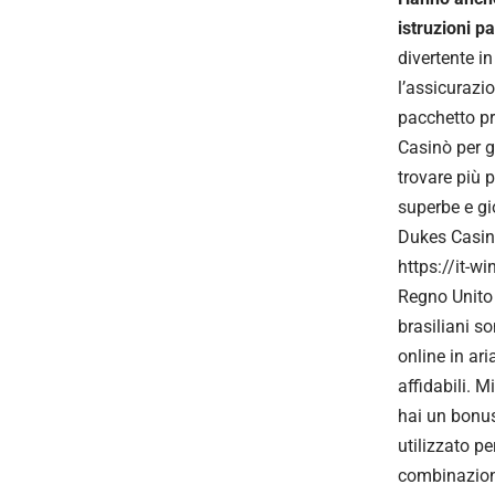
istruzioni p
divertente i
l’assicurazi
pacchetto pr
Casinò per gi
trovare più 
superbe e gi
Dukes Casino
https://it-win
Regno Unito 
brasiliani so
online in ar
affidabili. 
hai un bonus
utilizzato p
combinazione