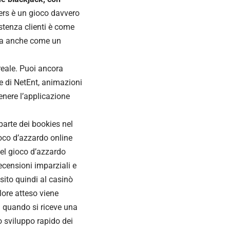
rs è un gioco davvero
stenza clienti è come
nta anche come un
 reale. Puoi ancora
e di NetEnt, animazioni
tenere l’applicazione
arte dei bookies nel
ioco d’azzardo online
 del gioco d’azzardo
ecensioni imparziali e
sito quindi al casinò
lore atteso viene
i quando si riceve una
o sviluppo rapido dei