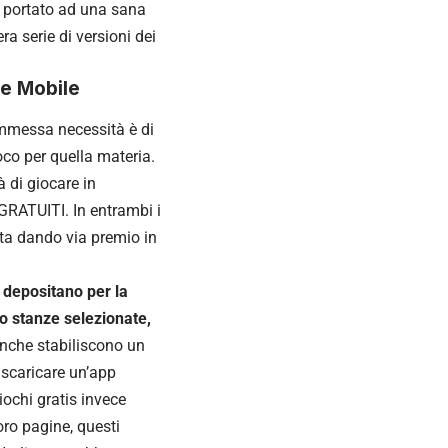
ha portato ad una sana
ra serie di versioni dei
te Mobile
messa necessità è di
oco per quella materia.
à di giocare in
GRATUITI. In entrambi i
sta dando via premio in
 depositano per la
ro stanze selezionate,
anche stabiliscono un
 scaricare un’app
iochi gratis invece
loro pagine, questi