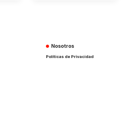
Nosotros
Políticas de Privacidad