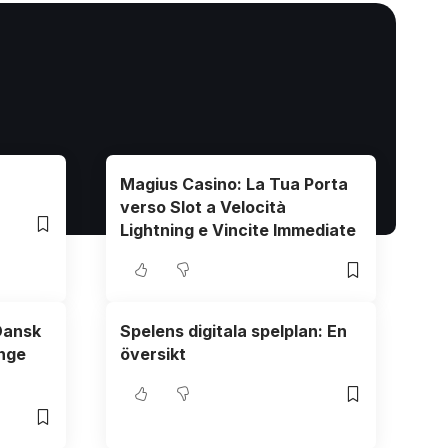
Magius Casino: La Tua Porta
verso Slot a Velocità
Lightning e Vincite Immediate
Dansk
Spelens digitala spelplan: En
enge
översikt