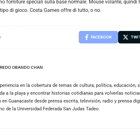
no forniture speciali sulla base normale. Mouse volante, quindi
 tipo di gioco. Costa Games offre di tutto, o no.
e
FACEBOOK
TWI
LFREDO OBANDO CHAN
periencia en la cobertura de temas de cultura, política, educación,
ida a la playa y encontrar historias cotidianas para volverlas notici
n Guanacaste desde prensa escrita, televisión, radio y prensa dig
smo de la Universidad Federada San Judas Tadeo.