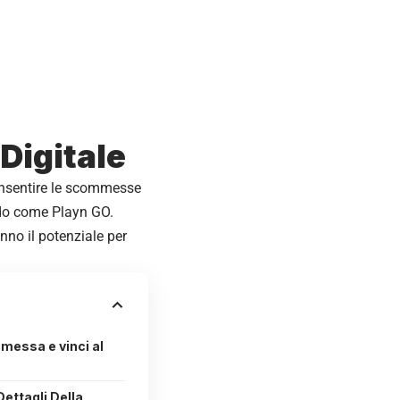
Digitale
consentire le scommesse
ondo come Playn GO.
nno il potenziale per
messa e vinci al
Dettagli Della