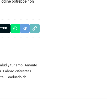
 Hotline potrebbe non
TTER
 salud y turismo. Amante
as. Laboró diferentes
ital. Graduado de