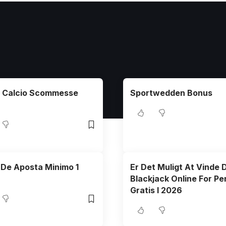
4 Calcio Scommesse
Sportwedden Bonus
De Aposta Minimo 1
Er Det Muligt At Vinde 
Blackjack Online For P
Gratis I 2026