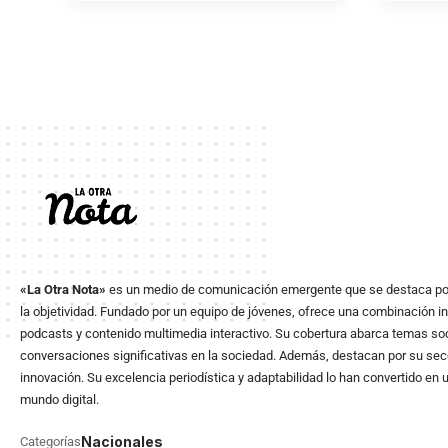
«La Otra Nota»
es un medio de comunicación emergente que se destaca po
la objetividad. Fundado por un equipo de jóvenes, ofrece una combinación in
podcasts y contenido multimedia interactivo. Su cobertura abarca temas soci
conversaciones significativas en la sociedad. Además, destacan por su secció
innovación. Su excelencia periodística y adaptabilidad lo han convertido en 
mundo digital.
Nacionales
Categorías