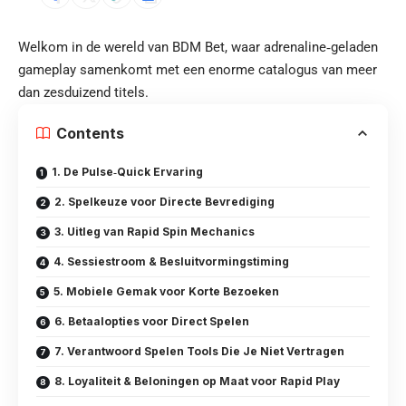
Welkom in de wereld van BDM Bet, waar adrenaline‑geladen
gameplay samenkomt met een enorme catalogus van meer
dan zesduizend titels.
Contents
1. De Pulse‑Quick Ervaring
2. Spelkeuze voor Directe Bevrediging
3. Uitleg van Rapid Spin Mechanics
4. Sessiestroom & Besluitvormingstiming
5. Mobiele Gemak voor Korte Bezoeken
6. Betaalopties voor Direct Spelen
7. Verantwoord Spelen Tools Die Je Niet Vertragen
8. Loyaliteit & Beloningen op Maat voor Rapid Play