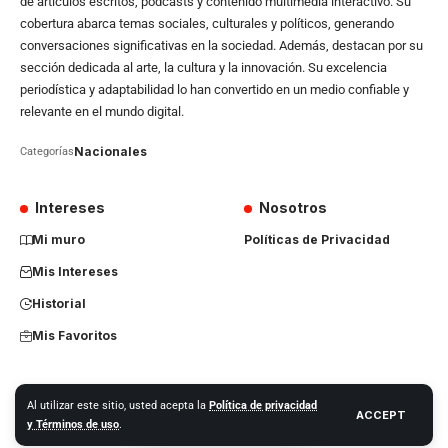
de artículos escritos, podcasts y contenido multimedia interactivo. Su
cobertura abarca temas sociales, culturales y políticos, generando
conversaciones significativas en la sociedad. Además, destacan por su
sección dedicada al arte, la cultura y la innovación. Su excelencia
periodística y adaptabilidad lo han convertido en un medio confiable y
relevante en el mundo digital.
Nacionales
Categorías
Intereses
Nosotros
Mi muro
Políticas de Privacidad
Mis Intereses
Historial
Mis Favoritos
Al utilizar este sitio, usted acepta la
Política de privacidad
ACCEPT
© 2024 – La Otra Nota
y Términos de uso
.