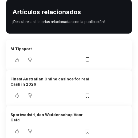
Artículos relacionados
¡Descubre las historias relacionadas con la publicación!
M Tipsport
Finest Australian Online casinos for real
Cash in 2026
Sportwedstrijden Weddenschap Voor
Geld