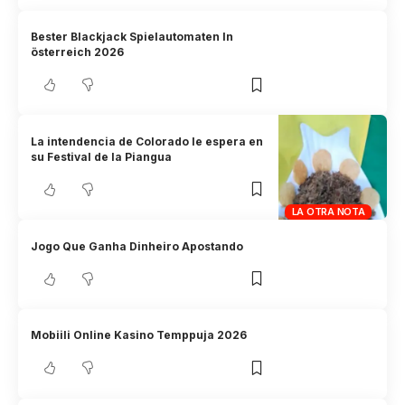
Bester Blackjack Spielautomaten In
österreich 2026
La intendencia de Colorado le espera en
su Festival de la Piangua
LA OTRA NOTA
Jogo Que Ganha Dinheiro Apostando
Mobiili Online Kasino Temppuja 2026