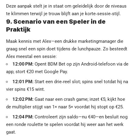
Deze aanpak stelt je in staat om geleidelijk door de niveaus
te klimmen terwijl je trouw blijft aan je korte‑sessie‑stijl.
9. Scenario van een Speler in de
Praktijk
Maak kennis met Alex—een drukke marketingmanager die
graag snel een spin doet tijdens de lunchpauze. Zo besteedt
Alex meestal een sessie:
12:00 PM:
Opent BDM Bet op zijn Android‑telefoon via de
app; stort €20 met Google Pay.
12:01 PM:
Start een drie‑reel slot; spins snel totdat hij na
vier spins €15 wint.
12:02 PM:
Gaat naar een crash game; inzet €5; kijkt hoe
de multiplier stijgt van 1× naar 5× voordat hij stopt op €25.
12:04 PM:
Controleert zijn saldo—nu €40—en besluit nog
een ronde roulette te spelen voordat hij weer aan het werk
gaat.