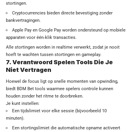
stortingen.
Cryptocurrencies bieden directe bevestiging zonder
bankvertragingen.
Apple Pay en Google Pay worden ondersteund op mobiele
apparaten voor één‑klik transacties.
Alle stortingen worden in realtime verwerkt, zodat je nooit
hoeft te wachten tussen stortingen en gameplay.
7. Verantwoord Spelen Tools Die Je
Niet Vertragen
Hoewel de focus ligt op snelle momenten van opwinding,
biedt BDM Bet tools waarmee spelers controle kunnen
houden zonder het ritme te doorbreken.
Je kunt instellen:
Een tijdslimiet voor elke sessie (bijvoorbeeld 10
minuten).
Een stortingslimiet die automatische opname activeert