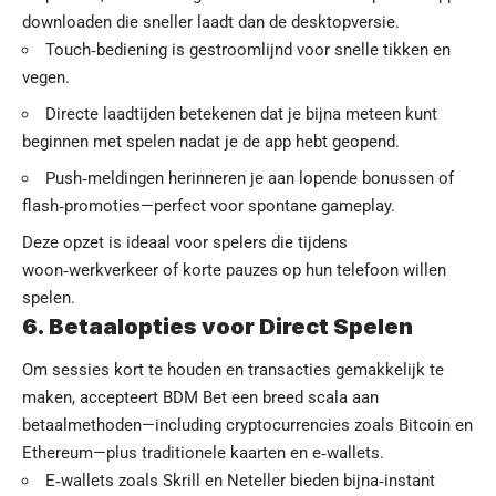
downloaden die sneller laadt dan de desktopversie.
Touch‑bediening is gestroomlijnd voor snelle tikken en
vegen.
Directe laadtijden betekenen dat je bijna meteen kunt
beginnen met spelen nadat je de app hebt geopend.
Push‑meldingen herinneren je aan lopende bonussen of
flash‑promoties—perfect voor spontane gameplay.
Deze opzet is ideaal voor spelers die tijdens
woon‑werkverkeer of korte pauzes op hun telefoon willen
spelen.
6. Betaalopties voor Direct Spelen
Om sessies kort te houden en transacties gemakkelijk te
maken, accepteert BDM Bet een breed scala aan
betaalmethoden—including cryptocurrencies zoals Bitcoin en
Ethereum—plus traditionele kaarten en e‑wallets.
E‑wallets zoals Skrill en Neteller bieden bijna‑instant