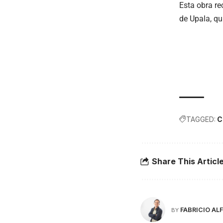
Esta obra re
de Upala, qu
TAGGED:
C
Share This Articl
FABRICIO A
BY