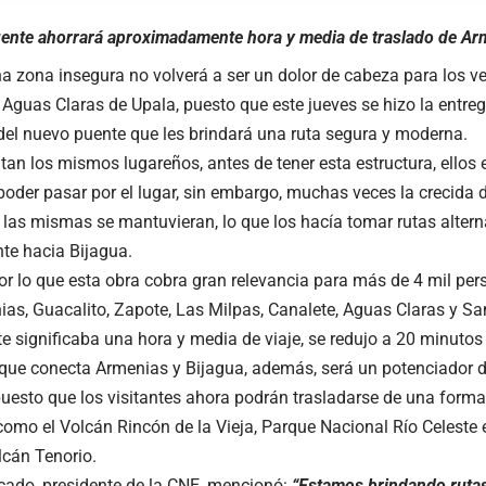
ente ahorrará aproximadamente hora y media de traslado de Arm
a zona insegura no volverá a ser un dolor de cabeza para los v
e Aguas Claras de Upala, puesto que este jueves se hizo la entrega
el nuevo puente que les brindará una ruta segura y moderna.
tan los mismos lugareños, antes de tener esta estructura, ellos
poder pasar por el lugar, sin embargo, muchas veces la crecida d
las mismas se mantuvieran, lo que los hacía tomar rutas altern
te hacia Bijagua.
por lo que esta obra cobra gran relevancia para más de 4 mil p
s, Guacalito, Zapote, Las Milpas, Canalete, Aguas Claras y San
e significaba una hora y media de viaje, se redujo a 20 minutos 
que conecta Armenias y Bijagua, además, será un potenciador de 
puesto que los visitantes ahora podrán trasladarse de una form
omo el Volcán Rincón de la Vieja, Parque Nacional Río Celeste 
lcán Tenorio.
cado, presidente de la CNE, mencionó:
“Estamos brindando rutas