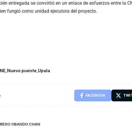
cién entregada se convirtió en un enlace de esfuerzos entre la C
ien fungió como unidad ejecutora del proyecto.
NE
Nuevo puente
Upala
e
FACEBOOK
TWI
LFREDO OBANDO CHAN