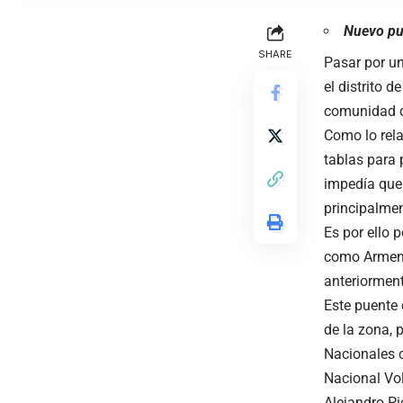
Nuevo pu
SHARE
Pasar por un
el distrito d
comunidad d
Como lo rela
tablas para 
impedía que 
principalmen
Es por ello 
como Armenia
anteriorment
Este puente 
de la zona, 
Nacionales c
Nacional Vo
Alejandro Pi