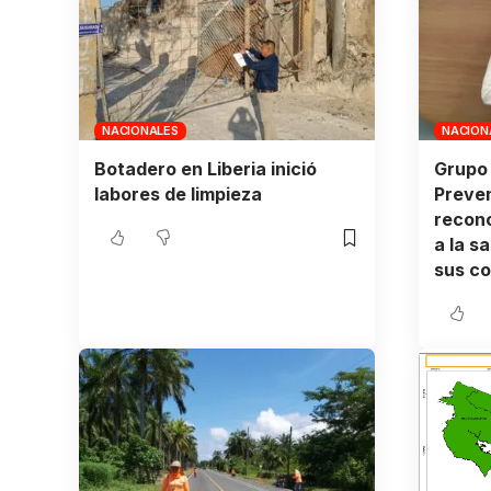
NACIONALES
NACION
Botadero en Liberia inició
Grupo 
labores de limpieza
Preven
recono
a la s
sus c