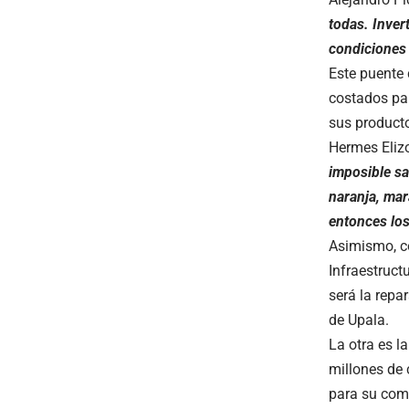
todas. Inve
condiciones 
Este puente 
costados par
sus producto
Hermes Eliz
imposible s
naranja, mar
entonces los
Asimismo, co
Infraestruct
será la repa
de Upala.
La otra es 
millones de 
para su com