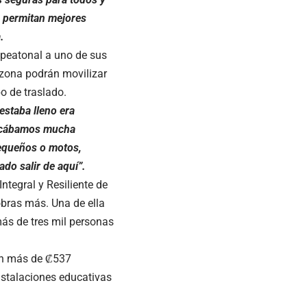
e permitan mejores
.
 peatonal a uno de sus
a zona podrán movilizar
o de traslado.
estaba lleno era
sacábamos mucha
pequeños o motos,
do salir de aquí”.
tegral y Resiliente de
obras más. Una de ella
más de tres mil personas
rán más de ₡537
nstalaciones educativas