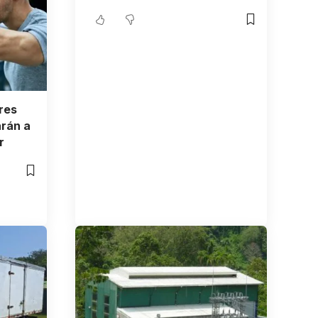
res
arán a
r