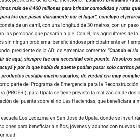
rtimos más de ₡460 millones para brindar comodidad y rutas qu
para los que pasan diariamente por el lugar”, concluyó el jerarca
consta de un carril, con una longitud de 30 metros, con un paso
a las personas que pasarán a pie. Con él, los agricultores de l
s sin ningún problema, beneficiándose principalmente en tiemp
ondo, presidente de la ADI de Armenias comentó:
“Cuando el río 
alir de aquí, siempre fue una necesidad este puente. Nosotros 
acuyá y por lo que había de puente podían pasar solo carritos 
 productos costaba mucho sacarlos, de verdad era muy complica
mo parte del Programa de Emergencia para la Reconstrucción In
ura (PROERI), para Upala se tiene previsto la realización de dos 
ración del puente sobre el río Las Haciendas, que beneficiará a 
la escuela Los Ledezma en San José de Upala, donde se inverti
colones para beneficiar a niños, jóvenes y adultos con nuevas i
unidad.