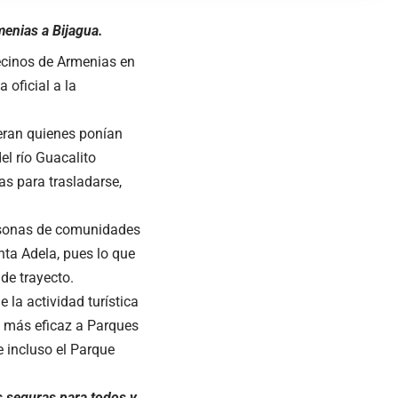
enias a Bijagua.
ecinos de Armenias en
 oficial a la
 eran quienes ponían
el río Guacalito
as para trasladarse,
ersonas de comunidades
ta Adela, pues lo que
de trayecto.
la actividad turística
a más eficaz a Parques
e incluso el Parque
 seguras para todos y