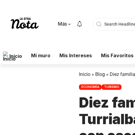
Más
Mi muro
Mis Intereses
Mis Favoritos
Inicio
Inicio
»
Blog
»
Diez famili
ECONOMÍA
TURISMO
Diez fam
Turrial