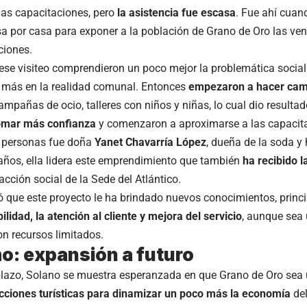
las capacitaciones, pero
la asistencia fue escasa
. Fue ahí cuan
sa por casa para exponer a la población de Grano de Oro las ven
ciones.
se visiteo comprendieron un poco mejor la problemática social 
e más en la realidad comunal. Entonces
empezaron a hacer ca
ampañas de ocio, talleres con niños y niñas, lo cual dio resulta
omar más confianza
y comenzaron a aproximarse a las capacit
 personas fue doña
Yanet Chavarría López
, dueña de la soda 
años, ella lidera este emprendimiento que también
ha recibido l
acción social de la Sede del Atlántico.
ó que este proyecto le ha brindado nuevos conocimientos, prin
ilidad, la atención al cliente y mejora del servicio
, aunque sea
n recursos limitados.
o: expansión a futuro
lazo, Solano se muestra esperanzada en que Grano de Oro sea
cciones turísticas para dinamizar un poco más la economía
del