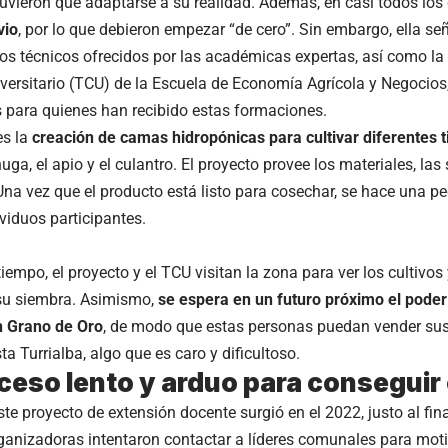
uvieron que adaptarse a su realidad. Además, en casi todos lo
vio
, por lo que debieron empezar “de cero”. Sin embargo, ella se
s técnicos ofrecidos por las académicas expertas, así como la
ersitario (TCU) de la Escuela de Economía Agrícola y Negocios
 para quienes han recibido estas formaciones.
es la
creación de camas hidropónicas para cultivar diferentes t
ga, el apio y el culantro. El proyecto provee los materiales, las 
na vez que el producto está listo para cosechar, se hace una pe
iduos participantes.
tiempo, el proyecto y el TCU visitan la zona para ver los cultivos
su siembra. Asimismo,
se espera en un futuro próximo el poder 
en Grano de Oro
, de modo que estas personas puedan vender sus
ta Turrialba, algo que es caro y dificultoso.
ceso lento y arduo para conseguir
ste proyecto de extensión docente surgió en el 2022, justo al fin
organizadoras intentaron contactar a líderes comunales para moti