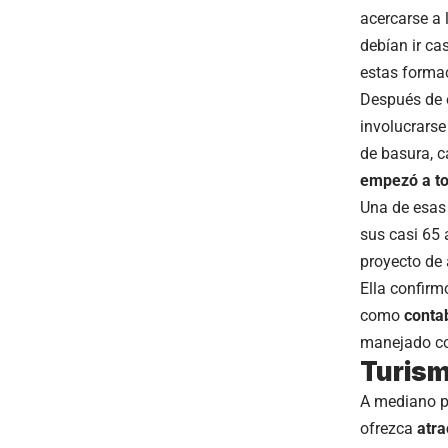
acercarse a 
debían ir ca
estas forma
Después de e
involucrars
de basura, c
empezó a t
Una de esas
sus casi 65 
proyecto de 
Ella confirm
como
contab
manejado co
Turism
A mediano p
ofrezca
atra