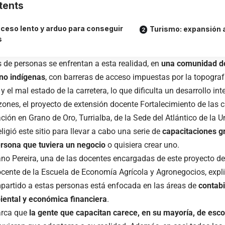
tents
ceso lento y arduo para conseguir
Turismo: expansión a
s
 de personas se enfrentan a esta realidad, en
una comunidad d
 no indígenas
, con barreras de acceso impuestas por
la topograf
 el mal estado de la carretera, lo que dificulta un desarrollo in
zones, el proyecto de extensión docente
Fortalecimiento de las 
ción en Grano de Oro, Turrialba
, de la
Sede del Atlántico
de la U
ligió este sitio para llevar a cabo una serie de
capacitaciones gr
ersona que tuviera un negocio
o quisiera crear uno.
no Pereira
, una de las docentes encargadas de este proyecto de
ocente de la
Escuela de Economía Agrícola y Agronegocios
, exp
partido a estas personas está enfocada en las áreas de
contabi
iental y económica financiera
.
arca que
la gente que capacitan carece, en su mayoría, de esco