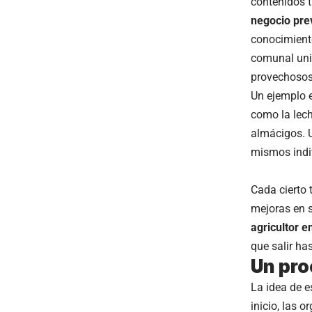
contenidos t
negocio pre
conocimiento
comunal univ
provechosos
Un ejemplo 
como la lechu
almácigos. U
mismos indiv
Cada cierto 
mejoras en 
agricultor 
que salir has
Un pro
La idea de e
inicio, las 