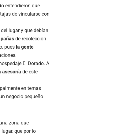
do entendieron que
tajas de vincularse con
del lugar y que debían
mpañas
de recolección
do, pues
la gente
aciones.
y hospedaje
El Dorado
. A
a asesoría
de este
cipalmente en temas
 un negocio pequeño
 una zona que
 lugar, que por lo