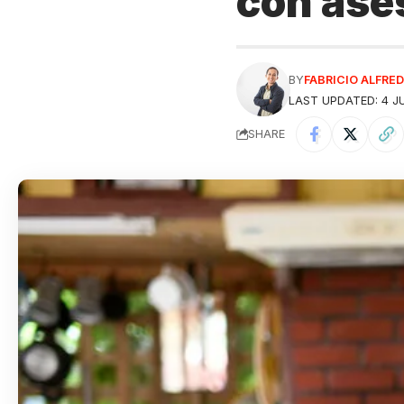
con ase
BY
FABRICIO ALFR
LAST UPDATED: 4 JU
SHARE