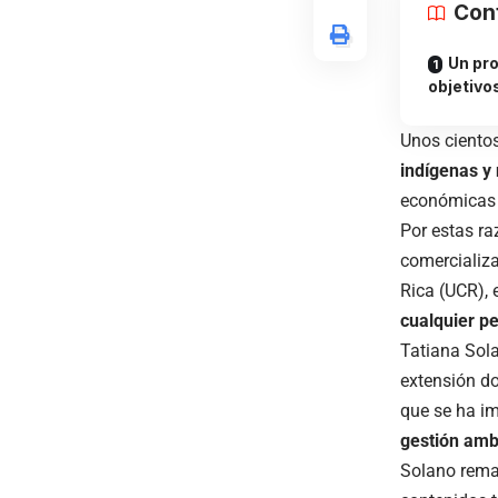
Con
Un pro
objetivo
Unos cientos
indígenas y
económicas y
Por estas ra
comercializa
Rica (UCR), e
cualquier p
Tatiana Sola
extensión d
que se ha im
gestión amb
Solano rem