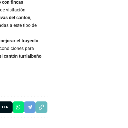
 con fincas
e visitación.
ivas del cantón
,
adas a este tipo de
mejorar el trayecto
s condiciones para
el cantón turrialbeño
.
TTER