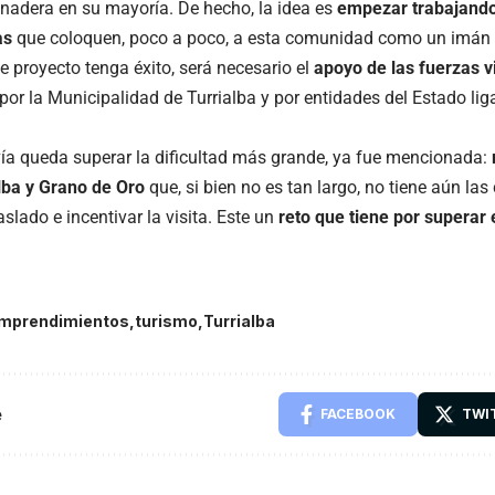
nadera en su mayoría. De hecho, la idea es
empezar trabajando
as
que coloquen, poco a poco, a esta comunidad como un imán d
e proyecto tenga éxito, será necesario el
apoyo de las fuerzas v
por la
Municipalidad de Turrialba
y por entidades del Estado lig
vía queda superar la dificultad más grande, ya fue mencionada:
lba y Grano de Oro
que, si bien no es tan largo, no tiene aún la
traslado e incentivar la visita. Este un
reto que tiene por superar 
mprendimientos
turismo
Turrialba
e
FACEBOOK
TWI