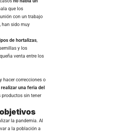
s casos
no había un
ñala que los
 unión con un trabajo
, han sido muy
ipos de hortalizas
,
semillas y los
queña venta entre los
 y hacer correcciones o
realizar una feria del
 productos sin tener
 objetivos
alizar la pandemia. Al
var a la población a