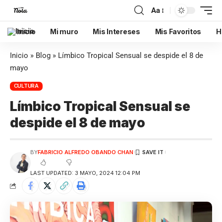
Aa
Inicio
Mi muro
Mis Intereses
Mis Favoritos
H
Inicio
»
Blog
»
Límbico Tropical Sensual se despide el 8 de
mayo
CULTURA
Límbico Tropical Sensual se
despide el 8 de mayo
BY
FABRICIO ALFREDO OBANDO CHAN
LAST UPDATED: 3 MAYO, 2024 12:04 PM