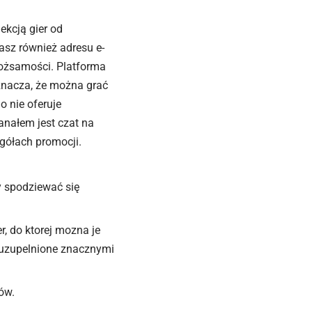
ekcją gier od
asz również adresu e-
tożsamości. Platforma
znacza, że można grać
o nie oferuje
anałem jest czat na
gółach promocji.
y spodziewać się
, do ktorej mozna je
, uzupelnione znacznymi
ów.