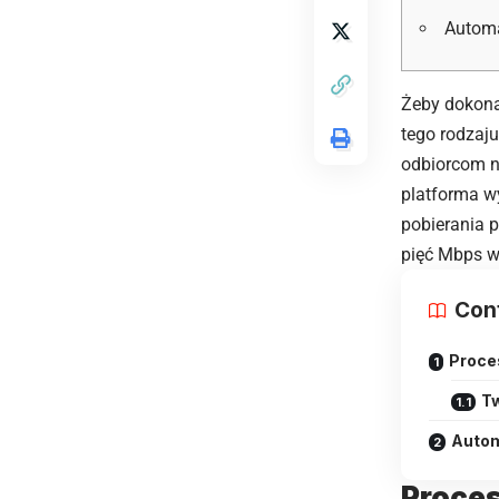
Automa
Żeby dokona
tego rodzaj
odbiorcom n
platforma w
pobierania 
pięć Mbps w 
Con
Proces
Tw
Autom
Proces