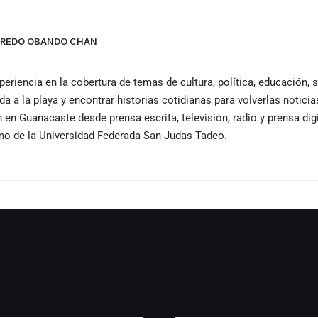
LFREDO OBANDO CHAN
periencia en la cobertura de temas de cultura, política, educación,
ida a la playa y encontrar historias cotidianas para volverlas notici
n Guanacaste desde prensa escrita, televisión, radio y prensa dig
smo de la Universidad Federada San Judas Tadeo.