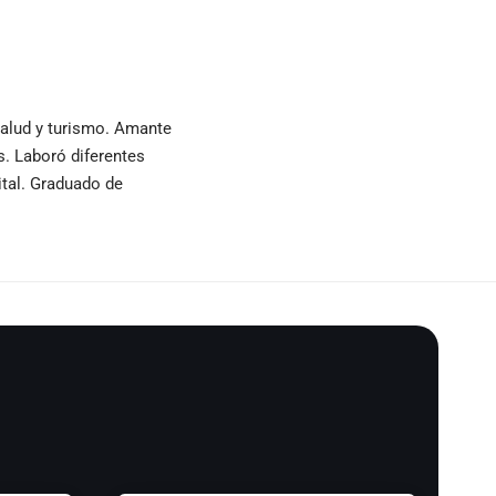
 salud y turismo. Amante
as. Laboró diferentes
ital. Graduado de