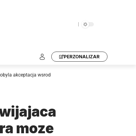
PERZONALIZAR
dobyla akceptacja wsrod
wijajaca
ora moze