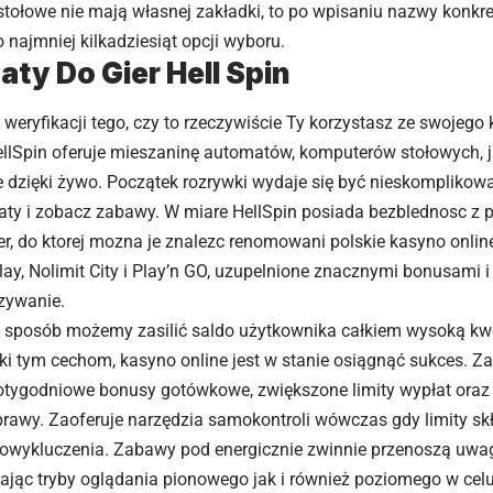
 stołowe nie mają własnej zakładki, to po wpisaniu nazwy konk
o najmniej kilkadziesiąt opcji wyboru.
ty Do Gier Hell Spin
 weryfikacji tego, czy to rzeczywiście Ty korzystasz ze swojeg
HellSpin oferuje mieszaninę automatów, komputerów stołowych, j
e dzięki żywo. Początek rozrywki wydaje się być nieskomplikowa
aty i zobacz zabawy. W miare HellSpin posiada bezblednosc z
ier, do ktorej mozna je znalezc renomowani
polskie kasyno onlin
ay, Nolimit City i Play’n GO, uzupelnione znacznymi bonusami 
zywanie.
y sposób możemy zasilić saldo użytkownika całkiem wysoką kwo
ęki tym cechom, kasyno online jest w stanie osiągnąć sukces.
otygodniowe bonusy gotówkowe, zwiększone limity wypłat oraz
awy. Zaoferuje narzędzia samokontroli wówczas gdy limity skła
owykluczenia. Zabawy pod energicznie zwinnie przenoszą uwag
dając tryby oglądania pionowego jak i również poziomego w ce