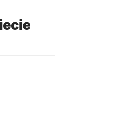
iecie