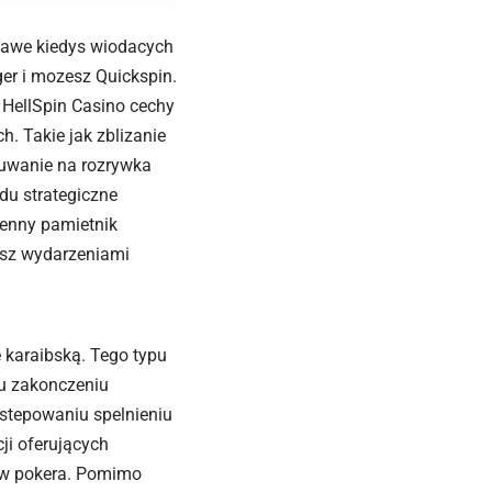
bawe kiedys wiodacych
ger i mozesz Quickspin.
a HellSpin Casino cechy
h. Takie jak zblizanie
zuwanie na rozrywka
u strategiczne
enny pamietnik
esz wydarzeniami
 karaibską. Tego typu
iu zakonczeniu
astepowaniu spelnieniu
ji oferujących
y w pokera. Pomimo