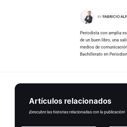
FABRICIO A
BY
Periodista con amplia ex
de un buen libro, una sal
medios de comunicación e
Bachillerato en Periodi
Artículos relacionados
¡Descubre las historias relacionadas con la publicación!